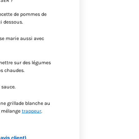
SER ?
recette de pommes de
ci dessous.
se marie aussi avec
mettre sur des légumes
es chaudes.
 sauce.
une grillade blanche au
n mélange
trappeur
.
avis client)