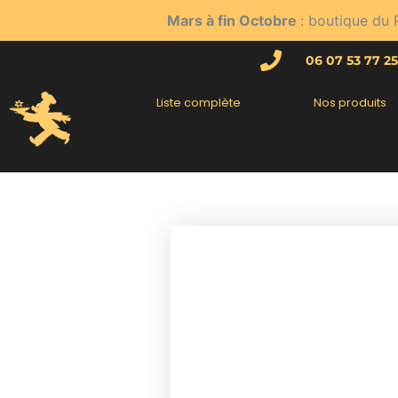
Aller
Mars à fin Octobre
: boutique du 
au
contenu
06 07 53 77 25
Liste complète
Nos produits