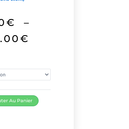
Plage
0
€
–
de
.00
€
prix :
2.80€
à
49.00€
uter Au Panier