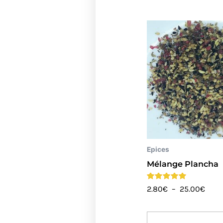
Plag
de
prix :
2.80
à
25.0
Epices
Mélange Plancha
Note
2.80
€
–
25.00
€
4.86
sur 5