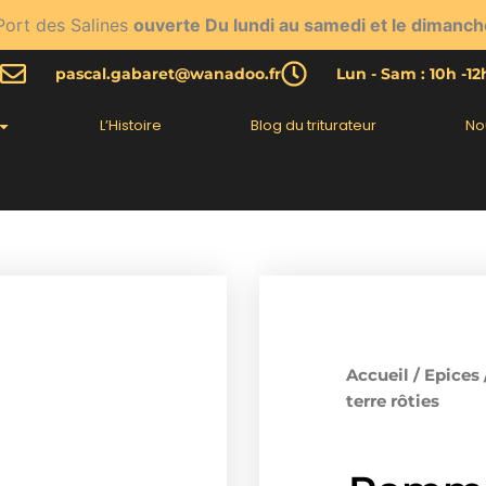
Port des Salines
ouverte Du lundi au samedi et le dimanch
pascal.gabaret@wanadoo.fr
Lun - Sam : 10h -1
L’Histoire
Blog du triturateur
No
Accueil
/
Epices
terre rôties