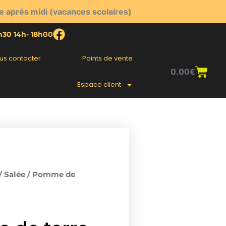
e aprés midi (vacances scolaires)
2h30 14h- 18h00
us contacter
Points de vente
Pani
0.00
€
Espace client
/
Salée
/ Pomme de