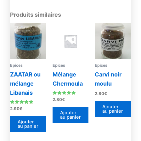
Produits similaires
Epices
Epices
Epices
ZAATAR ou
Mélange
Carvi noir
mélange
Chermoula
moulu
Libanais
2.80
€
Note
2.80
€
5.00
Ajouter
sur 5
Note
2.90
€
au panier
4.90
Ajouter
sur 5
au panier
Ajouter
au panier