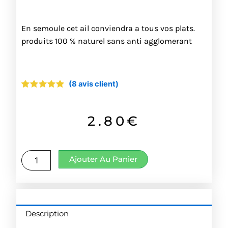
En semoule cet ail conviendra a tous vos plats.
produits 100 % naturel sans anti agglomerant
(
8
avis client)
Noté
8
4.88
sur 5
basé
sur
2.80
€
notations
client
quantité
Ajouter Au Panier
de
Ail
semoule
Description