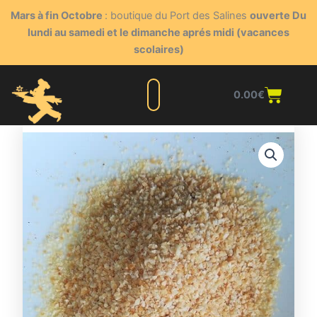
Aller
Mars à fin Octobre
: boutique du Port des Salines
ouverte Du
au
lundi au samedi et le dimanche aprés midi (vacances
contenu
scolaires)
Panie
0.00
€
Liste complète
Nos produits
Blog du triturateur
Nous contacter
Points de vente
Espace client