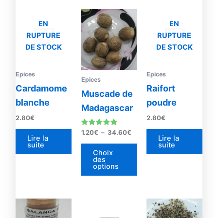
Plage
Ce
de
EN
EN
produit
prix :
RUPTURE
RUPTURE
1.20€
a
à
DE STOCK
DE STOCK
plusieurs
34.60€
variations.
Les
Epices
Epices
Epices
options
Cardamome
Raifort
Muscade de
peuvent
blanche
poudre
Madagascar
être
2.80
€
2.80
€
choisies
sur
Note
1.20
€
–
34.60
€
5.00
Lire la
Lire la
la
sur 5
suite
suite
Choix
page
des
options
du
produit
Plage
Ce
de
prod