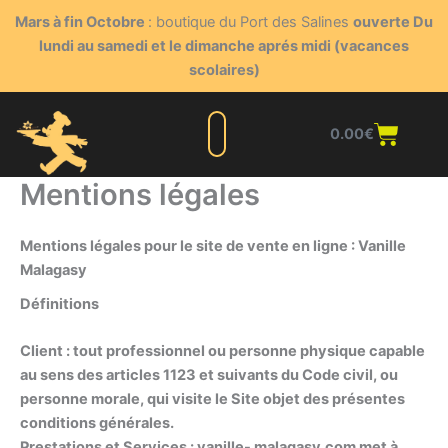
Aller
Mars à fin Octobre
: boutique du Port des Salines
ouverte Du
au
lundi au samedi et le dimanche aprés midi (vacances
contenu
scolaires)
Panie
0.00
€
Liste complète
Nos produits
Blog du triturateur
Nous contacter
Points de vente
Espace client
Mentions légales
Mentions légales pour le site de vente en ligne : Vanille
Malagasy
Définitions
Client :
tout professionnel ou personne physique capable
au sens des articles 1123 et suivants du Code civil, ou
personne morale, qui visite le Site objet des présentes
conditions générales.
Prestations et Services :
vanille- malagasy.com met à