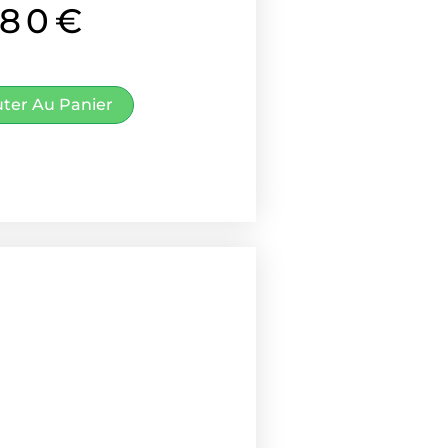
.80
€
uter Au Panier