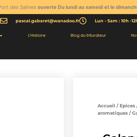
Port des Salines
ouverte Du lundi au samedi et le dimanch
pascal.gabaret@wanadoo.fr
Lun - Sam : 10h -1
L’Histoire
Blog du triturateur
No
Accueil
/
Epices
aromatiques
/ G