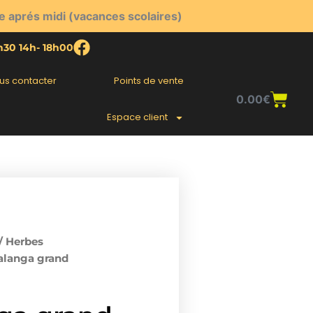
e aprés midi (vacances scolaires)
2h30 14h- 18h00
us contacter
Points de vente
Pani
0.00
€
Espace client
/
Herbes
alanga grand