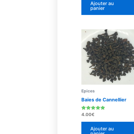
Ajouter au
panier
Epices
Baies de Cannellier
Note
4.00
€
5.00
sur 5
Ajouter au
panier