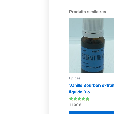
Produits similaires
Epices
Vanille Bourbon extrai
liquide Bio
Note
11.00
€
4.93
sur 5