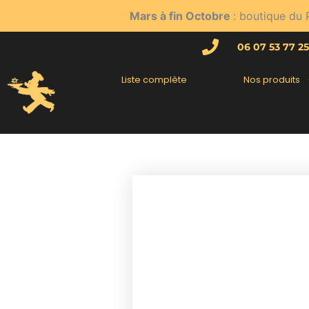
Aller
Mars à fin Octobre
: boutique du 
au
contenu
06 07 53 77 25
Liste complète
Nos produits