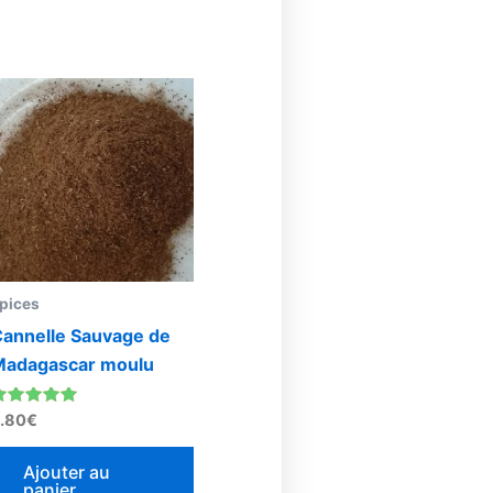
pices
annelle Sauvage de
Madagascar moulu
ote
.80
€
.00
sur 5
Ajouter au
panier