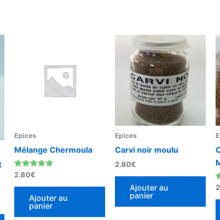
Epices
Epices
E
Mélange Chermoula
Carvi noir moulu
C
t
2.80
€
Note
2.80
€
5.00
sur 5
N
Ajouter au
2
5
panier
Ajouter au
panier