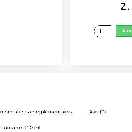
2
quantité
Ajo
de
Galanga
grand
Informations complémentaires
Avis (0)
lacon verre 100 ml