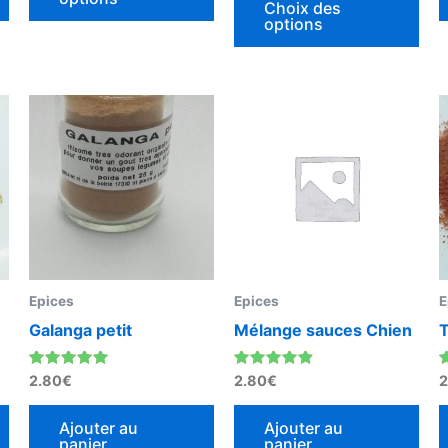
du
du
Choix des
options
produit
pro
Epices
Epices
E
Galanga petit
Mélange sauces Chien
Note
Note
N
2.80
€
2.80
€
2
5.00
4.67
4
sur 5
sur 5
Ajouter au
Ajouter au
panier
panier