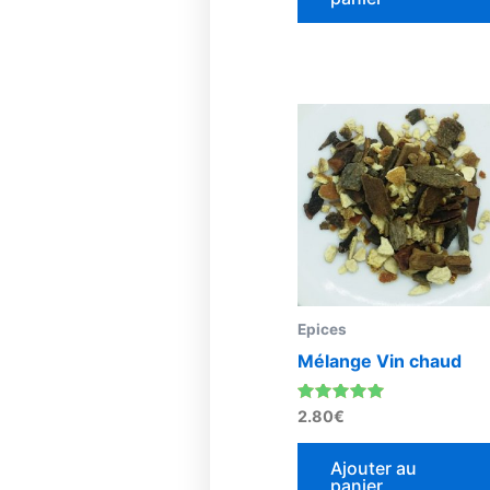
Epices
Mélange Vin chaud
Note
2.80
€
5.00
sur 5
Ajouter au
panier