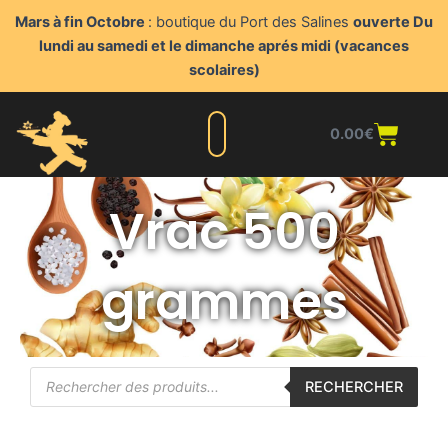
Aller
Mars à fin Octobre
: boutique du Port des Salines
ouverte Du
au
lundi au samedi et le dimanche aprés midi (vacances
contenu
scolaires)
Panie
0.00
€
Liste complète
Nos produits
Blog du triturateur
Nous contacter
Points de vente
Espace client
Vrac 500
grammes
Recherche
RECHERCHER
de
produits
Plage
Plage
Ce
Ce