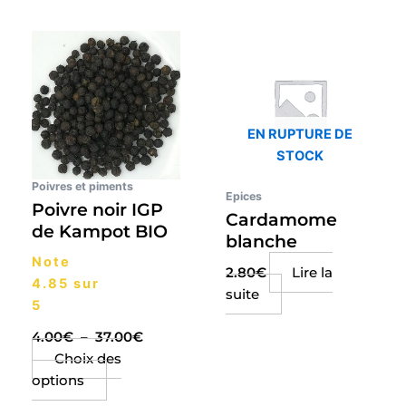
Plage
Ce
de
produit
prix :
a
4.00€
plusieurs
à
37.00€
variations.
EN RUPTURE DE
Les
STOCK
options
peuvent
Poivres et piments
Epices
être
Poivre noir IGP
Cardamome
choisies
de Kampot BIO
blanche
sur
Note
la
2.80
€
Lire la
4.85
sur
page
suite
5
du
produit
4.00
€
–
37.00
€
Choix des
options