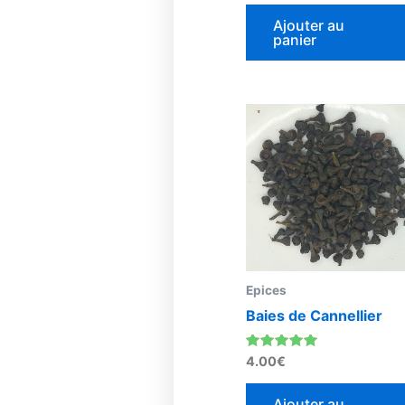
sur 5
Ajouter au
panier
Epices
Baies de Cannellier
Note
4.00
€
5.00
sur 5
Ajouter au