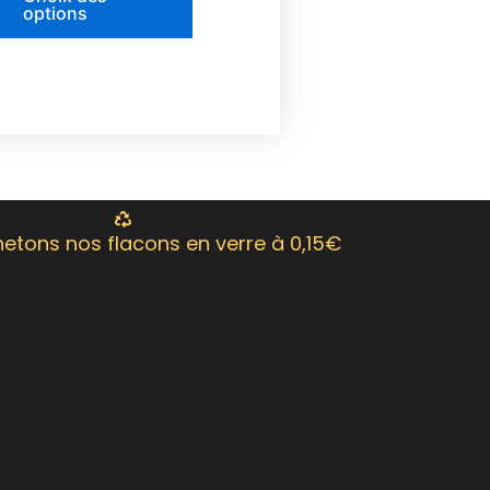
options
du
produit
etons nos flacons en verre à 0,15€