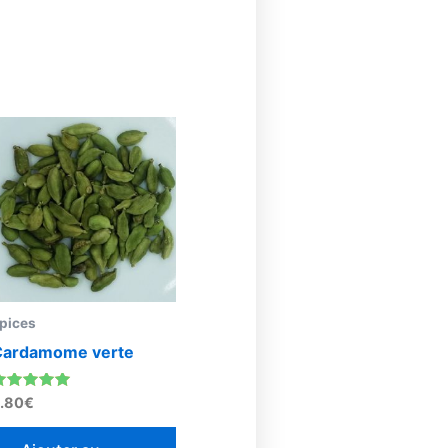
pices
Cardamome verte
ote
.80
€
.00
sur 5