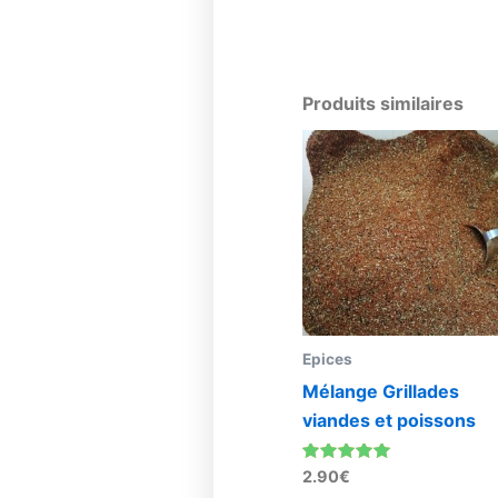
Produits similaires
Epices
Mélange Grillades
viandes et poissons
Note
2.90
€
4.76