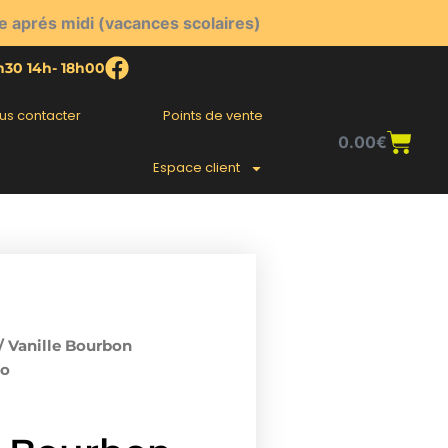
e aprés midi (vacances scolaires)
2h30 14h- 18h00
us contacter
Points de vente
Pani
0.00
€
Espace client
/ Vanille Bourbon
io