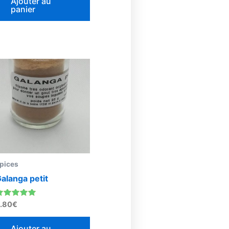
Ajouter au
panier
pices
alanga petit
ote
.80
€
.00
sur 5
Ajouter au