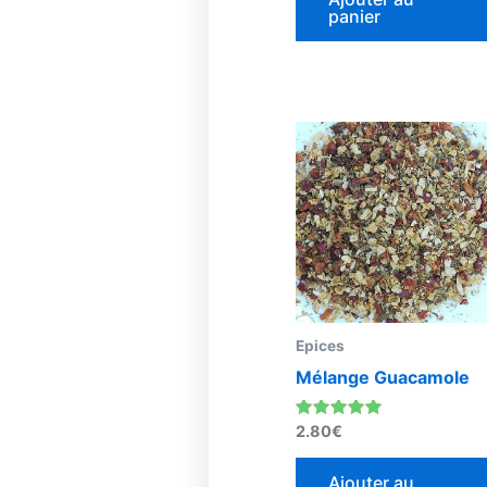
panier
Epices
Mélange Guacamole
Note
2.80
€
4.92
sur 5
Ajouter au