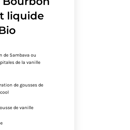
e Bourbon
t liquide
Bio
ion de Sambava ou
pitales de la vanille
ration de gousses de
lcool
ousse de vanille
ée