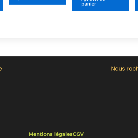
panier
e
Nous rach
Mentions légales
CGV