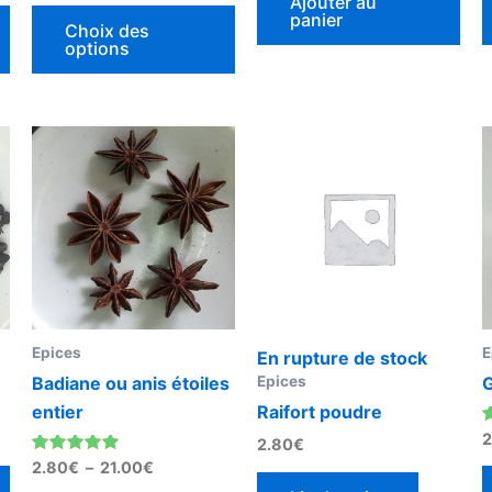
Ajouter au
sur 5
panier
du
Choix des
options
produit
Plage
Ce
de
produit
prix :
2.80€
a
à
plusieurs
21.00€
variations.
Les
options
peuvent
Epices
E
En rupture de stock
être
Epices
Badiane ou anis étoiles
G
choisies
entier
Raifort poudre
sur
N
2
2.80
€
la
5
Note
2.80
€
–
21.00
€
page
5.00