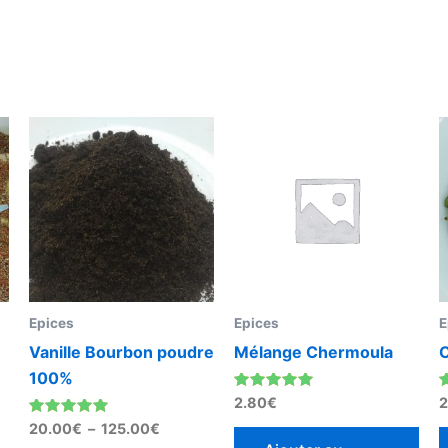
Plage
Ce
de
produit
prix :
20.00€
a
à
plusieurs
125.00€
variations.
Les
options
peuvent
Epices
Epices
E
être
Vanille Bourbon poudre
Mélange Chermoula
choisies
100%
sur
Note
N
2.80
€
2
la
5.00
5
Note
sur 5
20.00
€
–
125.00
€
page
4.83