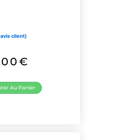
avis client)
.00
€
uter Au Panier