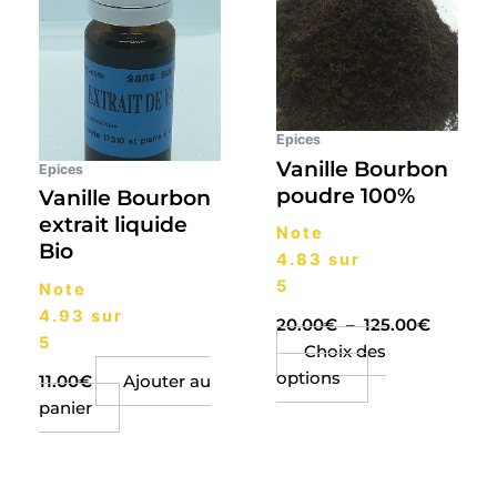
20.00€
plusieurs
à
125.00€
variations.
Les
options
peuvent
Epices
être
Vanille Bourbon
Epices
choisies
poudre 100%
Vanille Bourbon
sur
extrait liquide
Note
la
Bio
4.83
sur
page
5
Note
du
4.93
sur
produit
20.00
€
–
125.00
€
5
Choix des
options
11.00
€
Ajouter au
panier
Plage
Plage
Ce
Ce