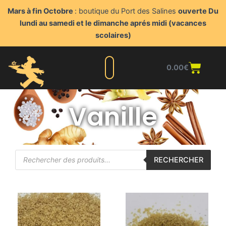
Aller
Mars à fin Octobre
: boutique du Port des Salines
ouverte Du
au
lundi au samedi et le dimanche aprés midi (vacances
contenu
scolaires)
Panie
0.00
€
Liste complète
Nos produits
Blog du triturateur
Nous contacter
Points de vente
Espace client
Vanille
Recherche
RECHERCHER
de
produits
Plage
Plage
Ce
Ce
de
de
produit
produit
prix :
prix :
a
a
3.10€
3.10€