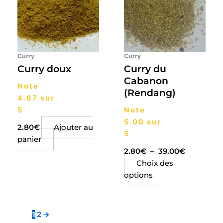
plusieurs
à
39.00€
variations.
Les
options
peuvent
Curry
Curry
être
Curry doux
Curry du
choisies
Cabanon
Note
sur
(Rendang)
4.67
sur
la
5
Note
page
5.00
sur
du
2.80
€
Ajouter au
5
produit
panier
2.80
€
–
39.00
€
Choix des
options
1
2
→