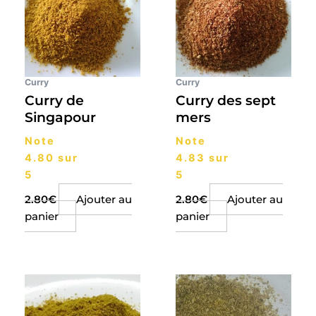
Curry
Curry
Curry de
Curry des sept
Singapour
mers
Note
Note
4.80
sur
4.83
sur
5
5
2.80
€
Ajouter au
2.80
€
Ajouter au
panier
panier
Plage
Ce
de
produit
prix :
a
2.80€