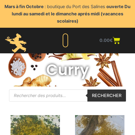
Aller
Mars à fin Octobre
: boutique du Port des Salines
ouverte Du
au
lundi au samedi et le dimanche aprés midi (vacances
contenu
scolaires)
Panie
0.00
€
Liste complète
Nos produits
Blog du triturateur
Nous contacter
Points de vente
Espace client
Curry
Recherche
RECHERCHER
de
produits
Plage
Plage
Ce
Ce
de
de
produit
produit
prix :
prix :
a
a
2.90€
2.80€