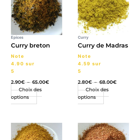
plusieurs
plusieurs
à
à
65.00€
68.00€
variations.
variations.
Les
Les
options
options
peuvent
peuvent
Epices
Curry
être
être
Curry breton
Curry de Madras
choisies
choisies
Note
Note
sur
sur
4.90
sur
4.59
sur
la
la
5
5
page
page
du
du
2.90
€
–
65.00
€
2.80
€
–
68.00
€
produit
produit
Choix des
Choix des
options
options