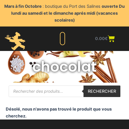
Aller
Mars à fin Octobre
: boutique du Port des Salines
ouverte Du
au
lundi au samedi et le dimanche aprés midi (vacances
contenu
scolaires)
Panie
0.00
€
Liste complète
Nos produits
Blog du triturateur
Nous contacter
Points de vente
Espace client
chocolat
Recherche
RECHERCHER
de
produits
Désolé, nous n'avons pas trouvé le produit que vous
cherchez.