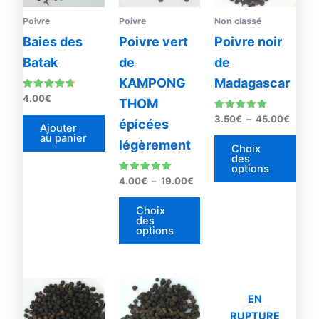
variations.
vari
Les
Les
Poivre
Poivre
Non classé
options
opti
Baies des
Poivre vert
Poivre noir
peuvent
peu
Batak
de
de
être
être
KAMPONG
Madagascar
choisies
choi
Note
4.00
€
THOM
sur
sur
4.50
sur 5
Note
3.50
€
–
45.00
€
la
la
épicées
4.90
Ajouter
sur 5
au panier
page
pag
légèrement
Choix
du
du
des
options
produit
prod
Note
4.00
€
–
19.00
€
5.00
sur 5
Choix
des
options
EN
RUPTURE