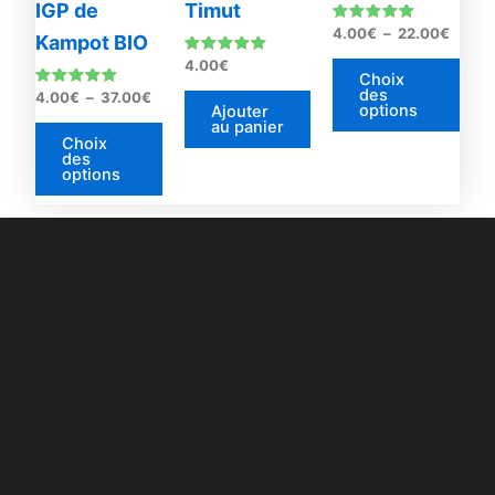
IGP de
Timut
être
être
Note
4.00
€
–
22.00
€
Kampot BIO
4.83
choisies
choi
sur 5
Note
4.00
€
sur
sur
4.85
Choix
sur 5
des
Note
4.00
€
–
37.00
€
la
la
options
4.85
Ajouter
sur 5
au panier
page
pag
Choix
du
du
des
options
produit
prod