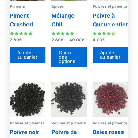
Les
Piments
Epices
Poivres et piments
options
Piment
Mélange
Poivre à
peuvent
Crushed
Chili
Queue entier
être
choisies
Note
Note
Note
2.80
€
2.80
€
–
49.00
€
4.00
€
sur
5.00
5.00
4.33
sur 5
sur 5
sur 5
la
Ajouter
Choix
Ajouter
au panier
des
au panier
page
options
du
produit
Plage
Plage
Ce
Ce
de
de
produit
prod
prix :
prix :
4.00€
a
4.00€
a
à
à
plusieurs
plus
37.00€
22.00
variations.
vari
Les
Les
Poivres et piments
Poivres et piments
Poivres et piments
options
opti
Poivre noir
Poivre de
Baies roses
peuvent
peu