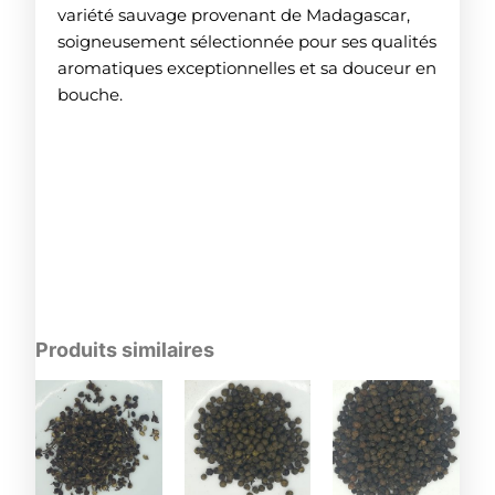
variété sauvage provenant de Madagascar,
soigneusement sélectionnée pour ses qualités
aromatiques exceptionnelles et sa douceur en
bouche.
Produits similaires
Plage
Plage
Ce
Ce
de
de
produit
prod
prix :
prix :
4.00€
a
3.50€
a
à
à
plusieurs
plus
19.00€
45.00