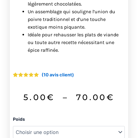
légèrement chocolatées.
Un assemblage qui souligne l’union du
poivre traditionnel et d’une touche
exotique moins piquante.
Idéale pour rehausser les plats de viande
ou toute autre recette nécessitant une
épice raffinée.
(
10
avis client)
Noté
10
4.70
sur 5
basé
sur
Pla
5.00
€
–
70.00
€
notations
client
de
quantité
Poids
prix
de
Poivre
5.0
Noir