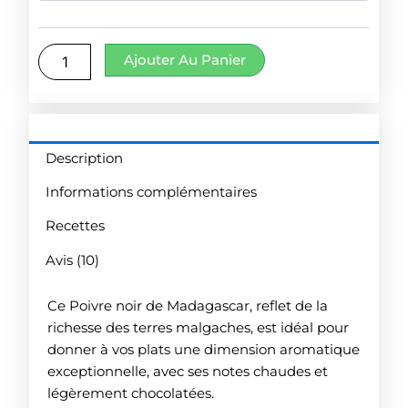
Sauvage
à
Voatsiperifery
grains
Ajouter Au Panier
70.
Description
Informations complémentaires
Recettes
Avis (10)
Ce Poivre noir de Madagascar, reflet de la
richesse des terres malgaches, est idéal pour
donner à vos plats une dimension aromatique
exceptionnelle, avec ses notes chaudes et
légèrement chocolatées.