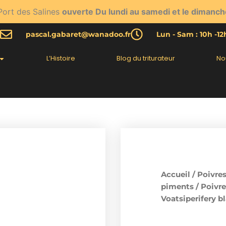
Port des Salines
ouverte Du lundi au samedi et le dimanch
pascal.gabaret@wanadoo.fr
Lun - Sam : 10h -1
L’Histoire
Blog du triturateur
No
Accueil
/
Poivres
piments
/
Poivre
Voatsiperifery b