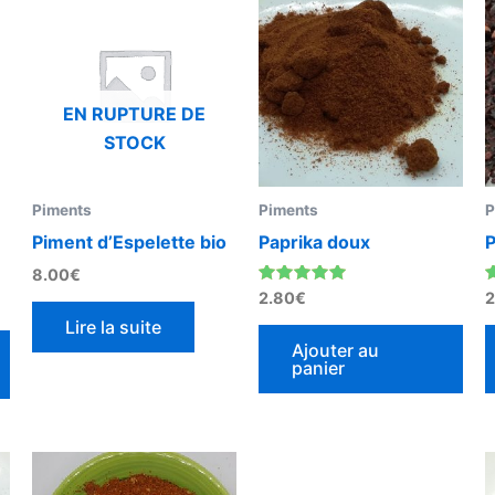
EN RUPTURE DE
STOCK
Piments
Piments
P
Piment d’Espelette bio
Paprika doux
P
8.00
€
Note
N
2.80
€
2
5.00
5
sur 5
Lire la suite
Ajouter au
panier
Plage
Ce
Ce
de
produit
produit