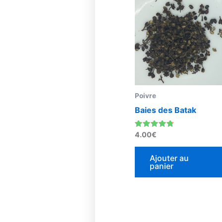
Poivre
Baies des Batak
Note
4.00
€
4.50
sur 5
Ajouter au
panier