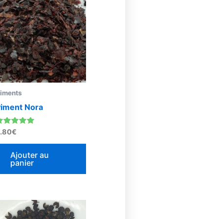
iments
iment Nora
ote
.80
€
.00
sur 5
Ajouter au
panier