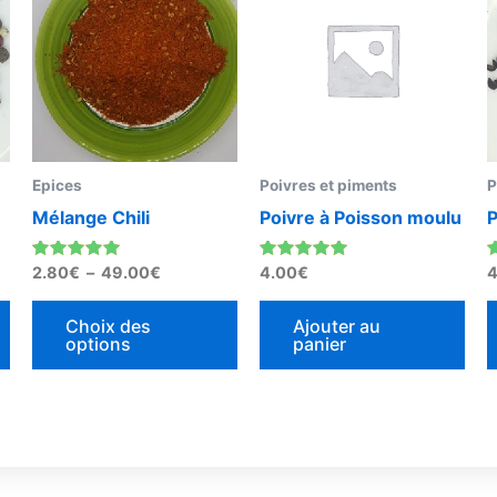
prix :
2.80€
a
a
à
plusieurs
plusieurs
49.00€
variations.
variations.
Les
Les
options
options
peuvent
peuvent
Epices
Poivres et piments
P
être
être
Mélange Chili
Poivre à Poisson moulu
P
choisies
choisies
sur
sur
Note
Note
N
2.80
€
–
49.00
€
4.00
€
4
la
la
5.00
5.00
4
sur 5
sur 5
page
page
Choix des
Ajouter au
options
panier
du
du
produit
produit