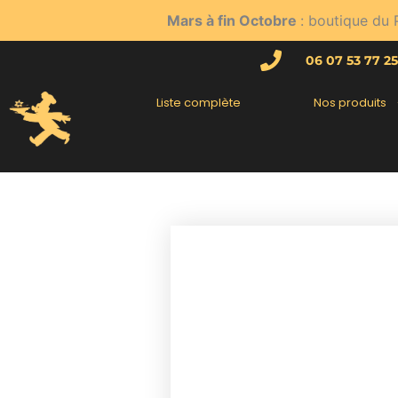
Aller
Mars à fin Octobre
: boutique du 
au
contenu
06 07 53 77 25
Liste complète
Nos produits