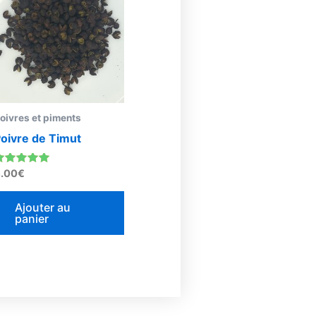
oivres et piments
oivre de Timut
ote
.00
€
.85
sur 5
Ajouter au
panier