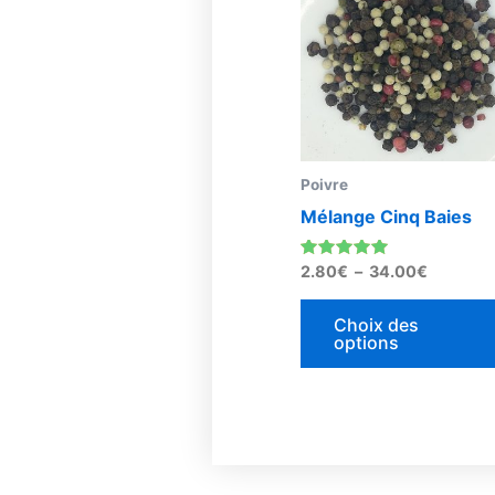
prix :
2.80€
à
34.00€
Poivre
Mélange Cinq Baies
Note
2.80
€
–
34.00
€
5.00
sur 5
Choix des
options