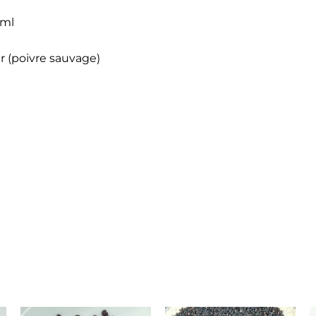
 ml
r (poivre sauvage)
Plage
Ce