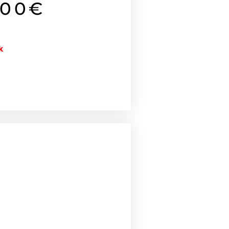
.00
€
k