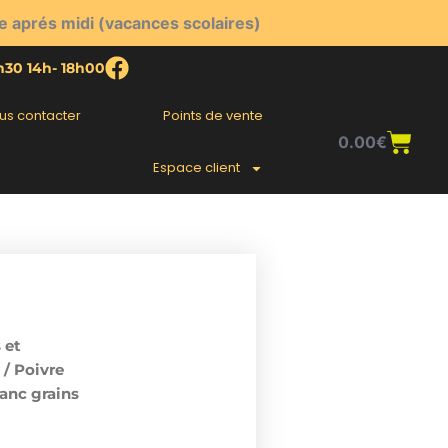
e aprés midi (vacances scolaires)
2h30 14h- 18h00
us contacter
Points de vente
Pani
0.00
€
Espace client
 et
/ Poivre
lanc grains