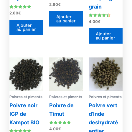
Note
2.80
€
grain
5.00
sur 5
Note
2.80
€
5.00
Ajouter
sur 5
au panier
Note
4.00
€
4.33
Ajouter
sur 5
au panier
Ajouter
au panier
Plage
Plage
Ce
Ce
de
de
produit
prod
prix :
prix :
4.00€
a
4.00€
a
à
à
plusieurs
plus
37.00€
18.00
variations.
vari
Les
Les
Poivres et piments
Poivres et piments
Poivres et piments
options
opti
Poivre noir
Poivre de
Poivre vert
peuvent
peu
IGP de
Timut
d’Inde
être
être
Kampot BIO
deshydraté
choisies
choi
Note
4.00
€
entier
sur
sur
4.85