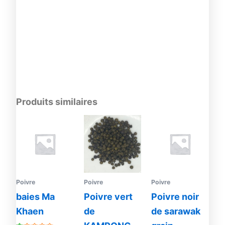
Produits similaires
Plage
Ce
de
produit
prix :
4.00€
a
à
plusieurs
19.00€
variations.
Les
Poivre
Poivre
Poivre
options
baies Ma
Poivre vert
Poivre noir
peuvent
Khaen
de
de sarawak
être