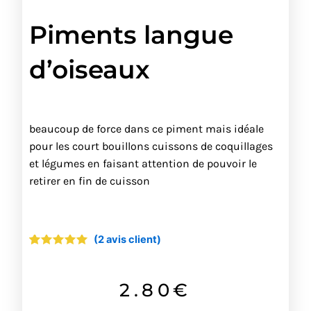
Piments langue
d’oiseaux
beaucoup de force dans ce piment mais idéale
pour les court bouillons cuissons de coquillages
et légumes en faisant attention de pouvoir le
retirer en fin de cuisson
(
2
avis client)
Noté
2
5.00
sur 5
basé sur
notations
2.80
€
client