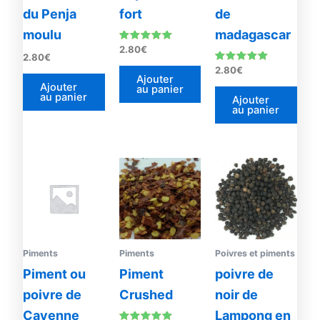
du Penja
fort
de
moulu
madagascar
Note
2.80
€
2.80
€
5.00
sur 5
Note
2.80
€
5.00
Ajouter
Ajouter
sur 5
au panier
au panier
Ajouter
au panier
Piments
Piments
Poivres et piments
Piment ou
Piment
poivre de
poivre de
Crushed
noir de
Cayenne
Lampong en