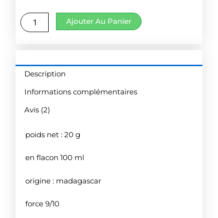
quantité
Ajouter Au Panier
de
Piments
langue
d'oiseaux
Description
Informations complémentaires
Avis (2)
poids net : 20 g
en flacon 100 ml
origine : madagascar
force 9/10