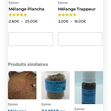
Epices
Epices
être
être
Mélange Plancha
Mélange Trappeur
choisies
choi
sur
sur
Note
Note
2.80
€
–
25.00
€
3.00
€
–
16.00
€
la
la
4.86
4.92
sur 5
sur 5
page
page
du
du
Choix Des
Choix Des
produit
prod
Options
Options
Produits similaires
Epices
Epices
Epices