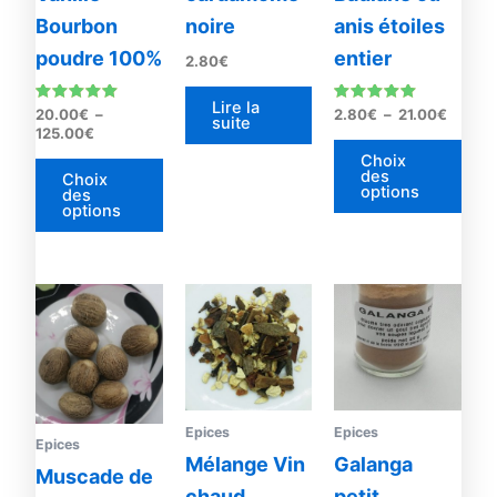
peuvent
peu
Bourbon
noire
anis étoiles
être
être
poudre 100%
entier
2.80
€
choisies
choi
sur
sur
Lire la
Note
Note
20.00
€
–
2.80
€
–
21.00
€
la
la
suite
4.83
5.00
125.00
€
sur 5
sur 5
page
pag
Choix
du
du
des
Choix
options
des
produit
prod
options
Plage
Ce
de
produit
prix :
1.20€
a
à
plusieurs
34.60€
variations.
Les
Epices
Epices
Epices
options
Mélange Vin
Galanga
Muscade de
peuvent
chaud
petit