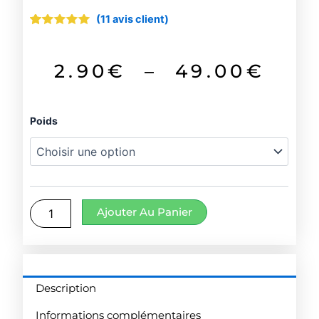
(
11
avis client)
Noté
11
4.91
sur 5
basé
sur
Pla
2.90
€
–
49.00
€
notations
client
de
quantité
Poids
prix
de
Mélange
2.9
Cajun
à
Ajouter Au Panier
49.
Description
Informations complémentaires