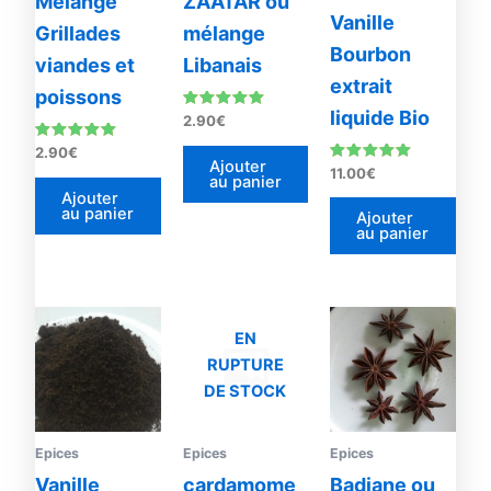
Mélange
ZAATAR ou
Vanille
Grillades
mélange
Bourbon
viandes et
Libanais
extrait
poissons
liquide Bio
Note
2.90
€
4.90
sur 5
Note
2.90
€
4.76
Ajouter
Note
11.00
€
sur 5
au panier
4.93
Ajouter
sur 5
au panier
Ajouter
au panier
Plage
Plage
Ce
Ce
de
de
EN
produit
prod
prix :
prix :
RUPTURE
20.00€
a
2.80€
a
à
à
DE STOCK
plusieurs
plus
125.00€
21.00€
variations.
vari
Les
Les
Epices
Epices
Epices
options
opti
Vanille
cardamome
Badiane ou