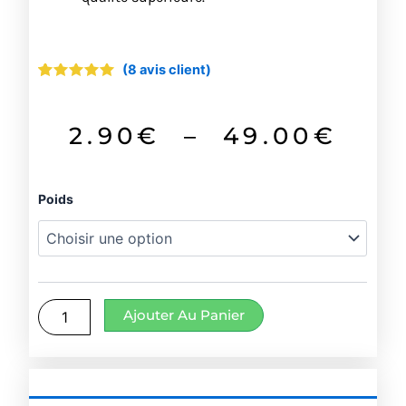
(
8
avis client)
Noté
8
4.88
sur 5
basé
sur
Pla
2.90
€
–
49.00
€
notations
client
de
quantité
Poids
prix
de
Tandoori
2.9
à
Ajouter Au Panier
49.