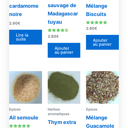
sauvage de
cardamome
Mélange
Madagascar
noire
Biscuits
tuyau
2.80
€
Note
2.80
€
5.00
Lire la
sur 5
Note
2.80
€
suite
4.33
Ajouter
sur 5
au panier
Ajouter
au panier
Epices
Herbes
Epices
aromatiques
Ail semoule
Mélange
Thym extra
Guacamole