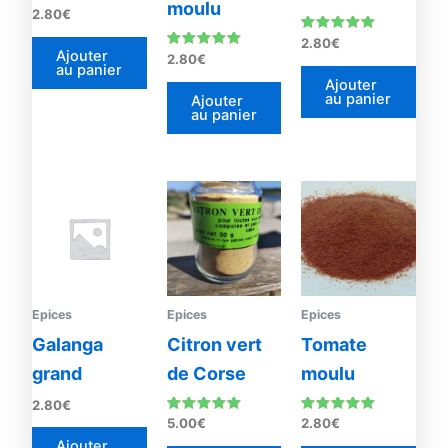
moulu
Note
2.80
€
4.88
sur 5
Note
2.80
€
4.92
Ajouter
Note
2.80
€
sur 5
au panier
5.00
sur 5
Ajouter
au panier
Ajouter
au panier
Epices
Epices
Epices
Galanga
Citron vert
Tomate
grand
de Corse
moulu
2.80
€
Note
Note
5.00
€
2.80
€
4.87
4.75
Ajouter
sur 5
sur 5