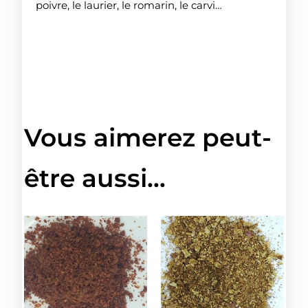
poivre, le laurier, le romarin, le carvi…
Vous aimerez peut-
être aussi…
Plage
Ce
Plage
Ce
produit
prod
de
de
a
a
prix :
prix :
plusieurs
plus
2.80€
2.90€
variations.
varia
à
à
Les
Les