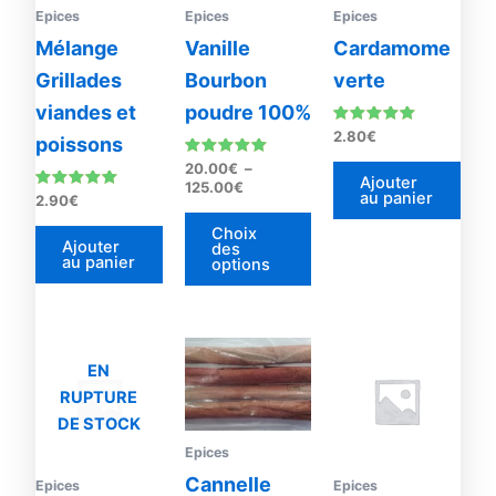
Les
Epices
Epices
Epices
options
Mélange
Vanille
Cardamome
peuvent
Grillades
Bourbon
verte
être
viandes et
poudre 100%
choisies
Note
2.80
€
poissons
sur
5.00
sur 5
Note
20.00
€
–
la
4.83
Ajouter
125.00
€
sur 5
au panier
page
Note
2.90
€
4.76
du
sur 5
Choix
Ajouter
des
produit
au panier
options
EN
RUPTURE
DE STOCK
Epices
Cannelle
Epices
Epices