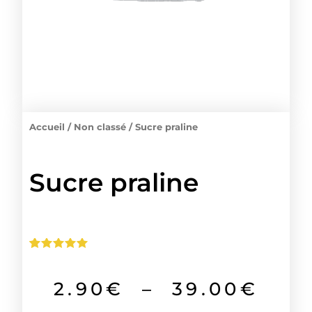
Accueil
/
Non classé
/ Sucre praline
Sucre praline
Noté
1
5.00
sur 5
basé sur
Pla
2.90
€
–
39.00
€
notation
client