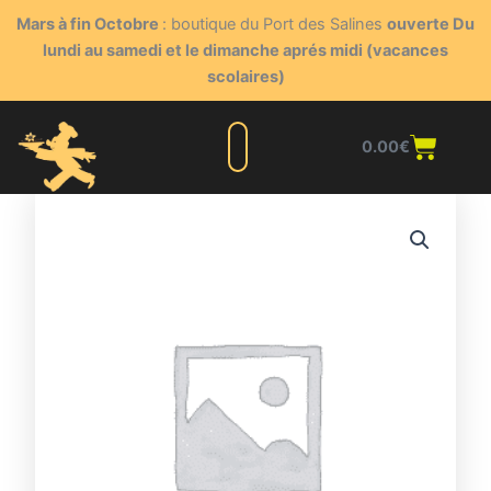
Aller
Mars à fin Octobre
: boutique du Port des Salines
ouverte Du
au
lundi au samedi et le dimanche aprés midi (vacances
contenu
scolaires)
Panie
0.00
€
Liste complète
Nos produits
Blog du triturateur
Nous contacter
Points de vente
Espace client