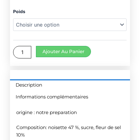
de
quantité
Poids
prix
de
Sucre
2.9
praline
à
Ajouter Au Panier
39.
Description
Informations complémentaires
origine : notre preparation
Composition: noisette 47 %, sucre, fleur de sel
10%