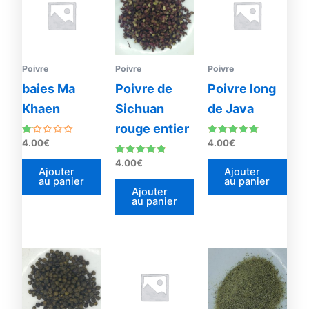
Poivre
Poivre
Poivre
baies Ma
Poivre de
Poivre long
Khaen
Sichuan
de Java
rouge entier
Note
Note
4.00
€
4.00
€
1.00
5.00
sur
sur 5
Note
4.00
€
5
4.67
Ajouter
Ajouter
sur 5
au panier
au panier
Ajouter
au panier
Plage
Ce
de
produit
prix :
4.00€
a
à
plusieurs