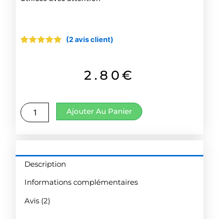
(
2
avis client)
Noté
2
5.00
sur 5
basé sur
notations
2.80
€
client
quantité
Ajouter Au Panier
de
Piment
ou
poivre
de
Description
Cayenne
Informations complémentaires
Avis (2)