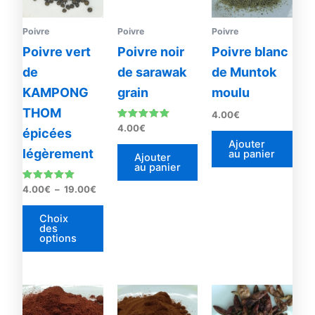
19.00€
variations.
Les
Poivre
Poivre
Poivre
options
Poivre vert
Poivre noir
Poivre blanc
peuvent
de
de sarawak
de Muntok
être
KAMPONG
grain
moulu
choisies
THOM
sur
4.00
€
Note
4.00
€
la
épicées
5.00
Ajouter
sur 5
page
légèrement
au panier
Ajouter
du
au panier
produit
Note
4.00
€
–
19.00
€
5.00
sur 5
Choix
des
options