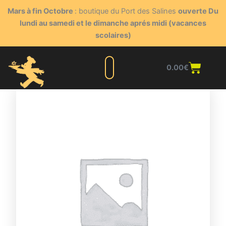
Aller
Mars à fin Octobre
: boutique du Port des Salines
ouverte Du
au
lundi au samedi et le dimanche aprés midi (vacances
contenu
scolaires)
Panie
0.00
€
Liste complète
Nos produits
Blog du triturateur
Nous contacter
Points de vente
Espace client