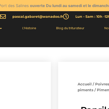
Port des Salines
ouverte Du lundi au samedi et le dimanch
pascal.gabaret@wanadoo.fr
Lun - Sam : 10h -1
L’Histoire
Blog du triturateur
No
Accueil
/
Poivres
piments
/
Pimen