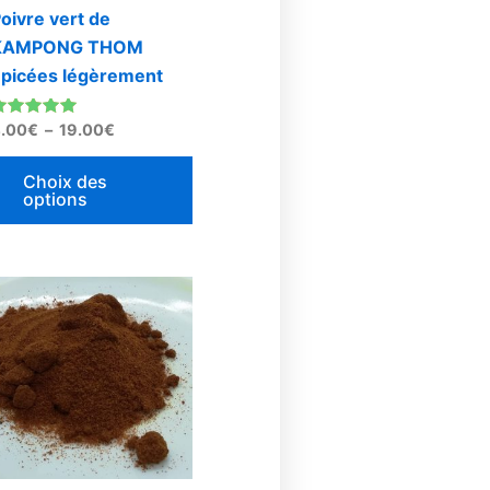
être
oivre vert de
choisies
KAMPONG THOM
sur
picées légèrement
la
page
ote
.00
€
–
19.00
€
du
.00
sur 5
produit
Choix des
options