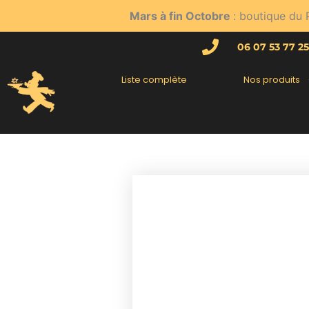
Aller
Mars à fin Octobre
: boutique du 
au
contenu
06 07 53 77 25
Liste complète
Nos produits