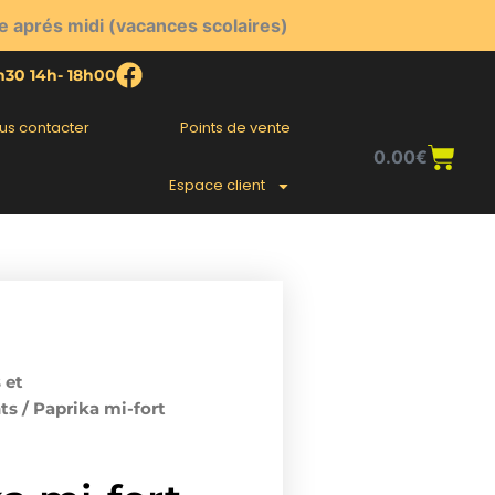
e aprés midi (vacances scolaires)
2h30 14h- 18h00
us contacter
Points de vente
Pani
0.00
€
Espace client
 et
ts
/ Paprika mi-fort