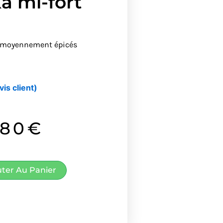
a mi-fort
e moyennement épicés
vis client)
.80
€
uter Au Panier