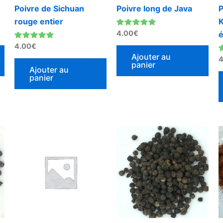
Poivre de Sichuan
Poivre long de Java
P
rouge entier
Note
4.00
€
é
5.00
Note
sur 5
4.00
€
4.67
Ajouter au
sur 5
N
4
panier
5
Ajouter au
panier
Ce
produit
a
plusieurs
variations.
Les
options
peuvent