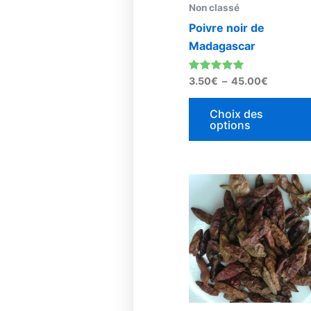
Non classé
Poivre noir de
Madagascar
Note
3.50
€
–
45.00
€
4.90
sur 5
Choix des
options