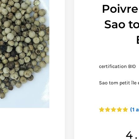
Poivre
Sao t
certification BIO
Sao tom petit île 
(
1
a
Noté
1
5.00
sur 5
basé sur
4
notation
client