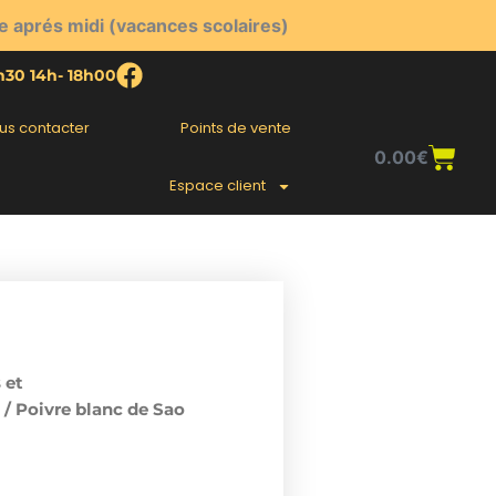
e aprés midi (vacances scolaires)
2h30 14h- 18h00
us contacter
Points de vente
Pani
0.00
€
Espace client
 et
/ Poivre blanc de Sao