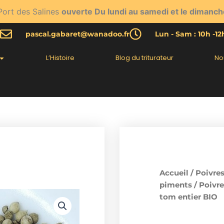
Port des Salines
ouverte Du lundi au samedi et le dimanch
pascal.gabaret@wanadoo.fr
Lun - Sam : 10h -1
L’Histoire
Blog du triturateur
No
Accueil
/
Poivres
piments
/
Poivre
tom entier BIO