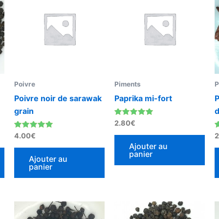
Poivre
Piments
P
Poivre noir de sarawak
Paprika mi-fort
P
grain
d
Note
2.80
€
5.00
Note
sur 5
N
4.00
€
2
5.00
5
Ajouter au
sur 5
panier
Ajouter au
panier