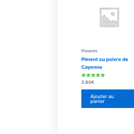
Piments
Piment ou poivre de
Cayenne
Note
2.80
€
5.00
sur 5
Ajouter au
panier