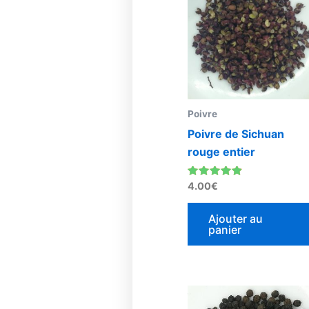
Poivre
Poivre de Sichuan
rouge entier
Note
4.00
€
4.67
sur 5
Ajouter au
panier