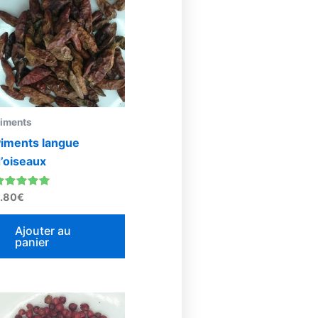
iments
iments langue
’oiseaux
ote
.80
€
.00
sur 5
Ajouter au
panier
Plage
Ce
de