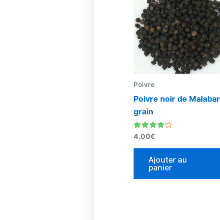
Poivre
Poivre noir de Malabar
grain
Note
4.00
€
4.00
sur 5
Ajouter au
panier