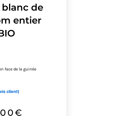
 blanc de
om entier
BIO
en face de la guinée
vis client)
.00
€