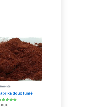
iments
aprika doux fumé
ote
.80
€