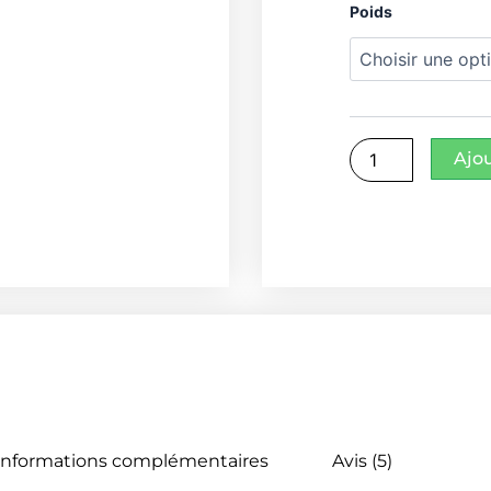
quantité
Poids
de
Poivre
vert
de
KAMPONG
THOM
épicées
Ajo
légèrement
Informations complémentaires
Avis (5)