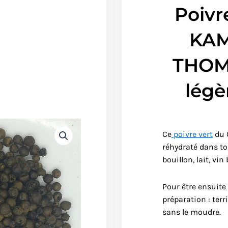
Poivr
KA
THOM
lég
Ce
poivre vert
du 
réhydraté dans to
bouillon, lait, vin
Pour être ensuite
préparation : ter
sans le moudre.