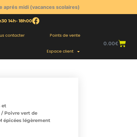
e aprés midi (vacances scolaires)
2h30 14h- 18h00
us contacter
Points de vente
Pani
0.00
€
Espace client
 et
/ Poivre vert de
épicées légèrement