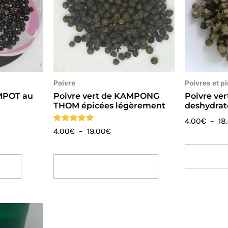
à
variations.
19.00€
Les
options
peuvent
être
choisies
Poivre
Poivres et p
sur
AMPOT au
Poivre vert de KAMPONG
Poivre ver
la
THOM épicées légèrement
deshydrat
page
4.00
€
–
18
du
Note
4.00
€
–
19.00
€
5.00
produit
sur 5
Choix 
er
Choix Des Options
Ce
produit