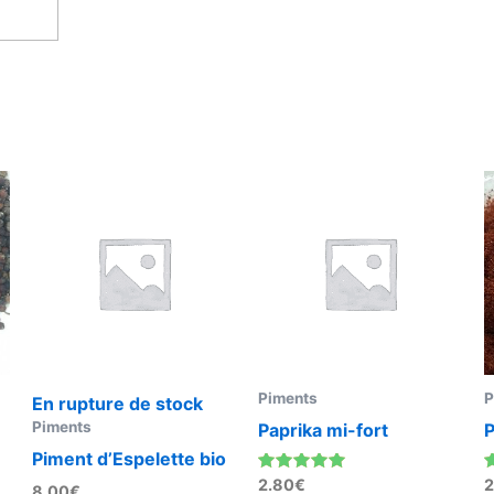
ons
Piments
P
En rupture de stock
Piments
Paprika mi-fort
P
Piment d’Espelette bio
Note
N
2.80
€
2
8.00
€