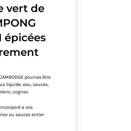
e vert de
MPONG
 épicées
èrement
CAMBODGE pourras être
us liquide, eau, sauces,
 blanc, cognac.
 incorporé a vos
rines ou sauces entier