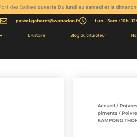
Port des Salines
ouverte Du lundi au samedi et le dimanch
pascal.gabaret@wanadoo.fr
Lun - Sam : 10h -1
L’Histoire
Blog du triturateur
No
Accueil
/
Poivres
piments
/
Poivre
KAMPONG THOM 