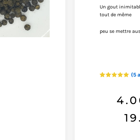
Un gout inimitabl
tout de même
peu se mettre au
(
5
a
Noté
5
5.00
sur 5
basé sur
4.0
notations
client
19