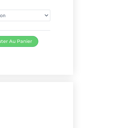
4.00€
à
19.00€
uter Au Panier