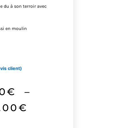
e du à son terroir avec
ssi en moulin
vis client)
Plage
0
€
–
de
.00
€
prix :