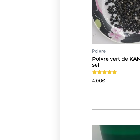
Poivre
Poivre vert de K
sel
Note
4.00
€
5.00
sur 5
Ajouter Au Pani
Plage
de