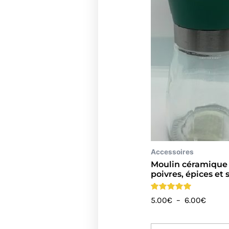
prix :
5.00€
à
6.00€
Accessoires
Moulin céramique 
poivres, épices et 
Note
5.00
€
–
6.00
€
4.90
sur 5