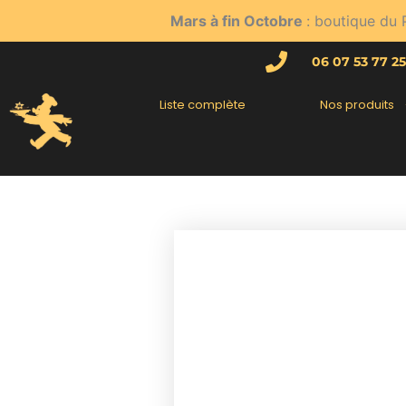
Aller
Mars à fin Octobre
: boutique du 
au
contenu
06 07 53 77 25
Liste complète
Nos produits