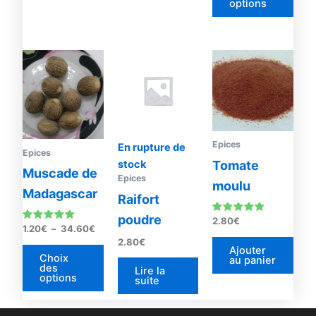
options
prod
Plage
Ce
de
produit
prix :
1.20€
a
à
plusieurs
34.60€
variations.
Les
Epices
En rupture de
Epices
options
Tomate
stock
Muscade de
peuvent
Epices
moulu
Madagascar
être
Raifort
choisies
poudre
Note
2.80
€
sur
Note
4.75
1.20
€
–
34.60
€
5.00
sur 5
2.80
€
la
sur 5
Ajouter
Choix
au panier
page
des
Lire la
options
du
suite
produit