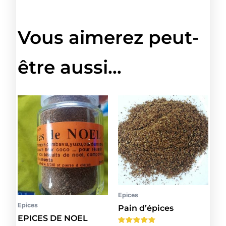
Vous aimerez peut-
être aussi…
Plage
Ce
produit
de
a
prix :
plusieurs
2.90€
variations.
à
Les
39.00€
options
peuvent
Epices
être
Epices
Pain d’épices
choisies
EPICES DE NOEL
sur