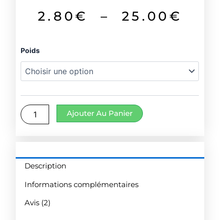
basé sur
notations
Pla
2.80
€
–
25.00
€
client
de
quantité
Poids
prix
de
Cinq
2.8
parfums
à
Ajouter Au Panier
25.
Description
Informations complémentaires
Avis (2)