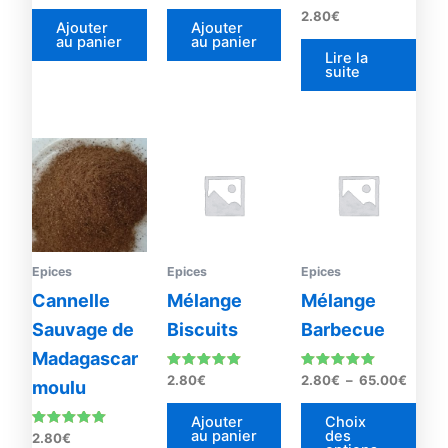
sur 5
sur 5
2.80
€
Ajouter
Ajouter
au panier
au panier
Lire la
suite
Plage
Ce
de
prod
prix :
2.80€
a
à
plus
65.00
vari
Les
Epices
Epices
Epices
opti
Cannelle
Mélange
Mélange
peu
Sauvage de
Biscuits
Barbecue
être
Madagascar
choi
Note
Note
2.80
€
2.80
€
–
65.00
€
moulu
sur
5.00
4.93
sur 5
sur 5
la
Ajouter
Choix
au panier
des
pag
Note
2.80
€
5.00