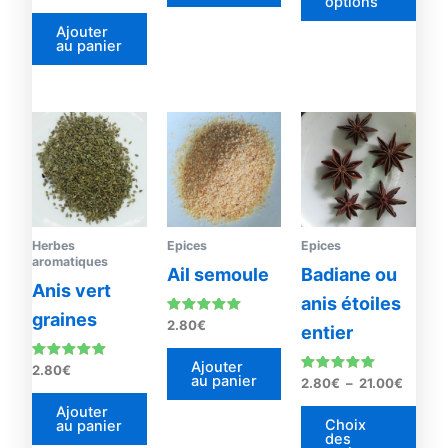
options
du
sur 5
Ajouter
prod
au panier
Plage
Ce
de
prod
prix :
2.80€
a
à
plus
21.00€
vari
Les
Herbes
Epices
Epices
aromatiques
opti
Ail semoule
Badiane ou
Anis vert
peu
anis étoiles
être
graines
Note
2.80
€
entier
4.88
choi
sur 5
sur
Ajouter
Note
2.80
€
au panier
5.00
Note
2.80
€
–
21.00
€
la
sur 5
5.00
sur 5
pag
Ajouter
Choix
au panier
du
des