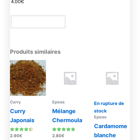
4.00
€
5.00
sur 5
Ajouter Au Panier
Produits similaires
Curry
Epices
En rupture de
Curry
Mélange
stock
Epices
Japonais
Chermoula
Cardamome
blanche
Note
Note
2.90
€
2.80
€
4.25
5.00