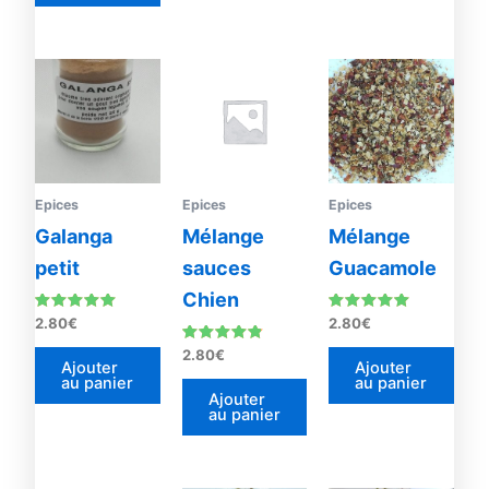
Epices
Epices
Epices
Galanga
Mélange
Mélange
petit
sauces
Guacamole
Chien
Note
Note
2.80
€
2.80
€
5.00
4.92
sur 5
sur 5
Note
2.80
€
4.67
Ajouter
Ajouter
sur 5
au panier
au panier
Ajouter
au panier