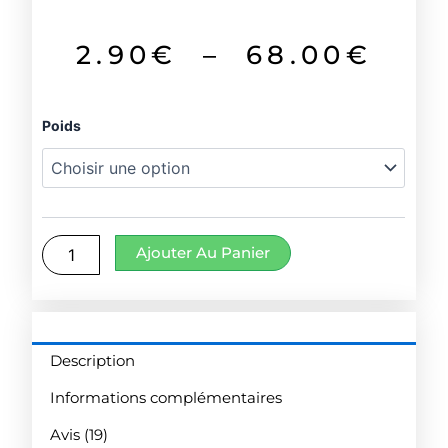
Noté
19
4.74
sur 5
basé
sur
Pla
2.90
€
–
68.00
€
notations
client
de
quantité
Poids
prix
de
Curry
2.9
du
sud
à
de
l'inde
Ajouter Au Panier
68.
Description
Informations complémentaires
Avis (19)