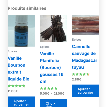
Produits similaires
Plage
Ce
de
produit
prix :
5.00€
a
à
plusieurs
21.00€
Epices
variations.
Cannelle
Les
Epices
Epices
options
sauvage de
Vanille
peuvent
Vanille
Madagascar
Planifolia
être
Bourbon
tuyau
(Bourbon)
choisies
extrait
gousses 16
sur
liquide Bio
Note
2.80
€
la
cm
4.33
sur 5
page
Ajouter
Note
11.00
€
du
au panier
Note
5.00
€
–
21.00
€
4.93
4.91
sur 5
produit
sur 5
Ajouter
Choix
au panier
des