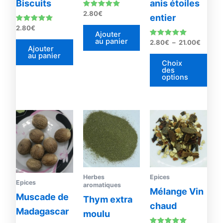
Biscuits
anis étoiles
être
Note
2.80
€
entier
4.88
choi
sur 5
Note
2.80
€
sur
5.00
Ajouter
sur 5
au panier
Note
2.80
€
–
21.00
€
la
5.00
Ajouter
sur 5
au panier
pag
Choix
du
des
options
prod
Plage
Ce
de
produit
prix :
1.20€
a
à
plusieurs
34.60€
variations.
Les
Herbes
Epices
Epices
aromatiques
options
Mélange Vin
Muscade de
Thym extra
peuvent
chaud
Madagascar
être
moulu