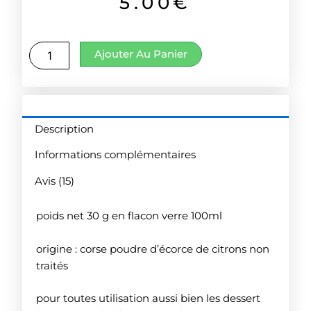
5.00
€
notations
client
quantité
Ajouter Au Panier
de
Citron
vert
de
Corse
Description
Informations complémentaires
Avis (15)
poids net 30 g en flacon verre 100ml
origine : corse poudre d’écorce de citrons non
traités
pour toutes utilisation aussi bien les dessert