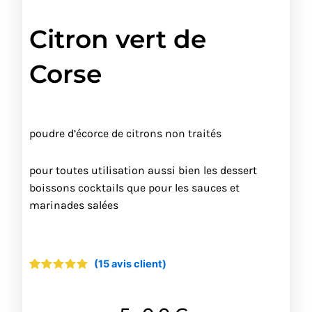
Citron vert de
Corse
poudre d’écorce de citrons non traités
pour toutes utilisation aussi bien les dessert
boissons cocktails que pour les sauces et
marinades salées
(
15
avis client)
Noté
15
4.87
sur 5
basé
sur