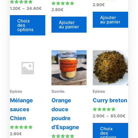
choisies
Note
2.80
€
sur
Note
5.00
1.20
€
–
34.60
€
Note
2.80
€
5.00
sur 5
5.00
la
sur 5
sur 5
Ajouter
Choix
au panier
page
Ajouter
des
au panier
options
du
produit
Plage
Ce
de
prod
prix :
2.90€
a
à
plus
65.00
vari
Les
Epices
Sucrée
Epices
opti
Mélange
Orange
Curry breton
peu
sauces
douce
être
Note
2.90
€
–
65.00
€
Chien
poudre
4.90
choi
sur 5
d’Espagne
sur
Choix
des
Note
2.80
€
la
options
4.67