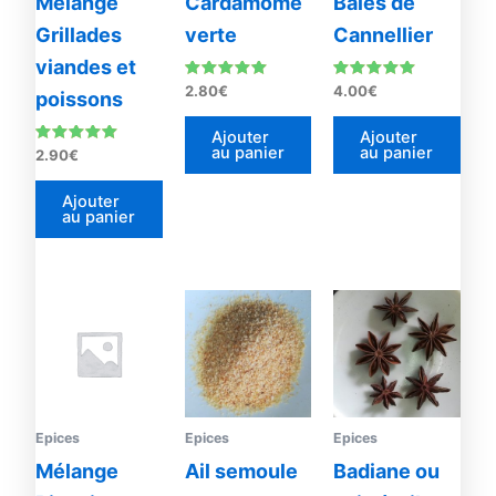
Mélange
Cardamome
Baies de
Grillades
verte
Cannellier
viandes et
Note
Note
2.80
€
4.00
€
poissons
5.00
5.00
sur 5
sur 5
Ajouter
Ajouter
au panier
au panier
Note
2.90
€
4.76
sur 5
Ajouter
au panier
Plage
Ce
de
prod
prix :
2.80€
a
à
plus
21.00€
vari
Les
Epices
Epices
Epices
opti
Mélange
Ail semoule
Badiane ou
peu