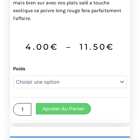
mais bien sur avec vos plats salé a touche
exotique ce poivre long rouge fera parfaitement
l’affaire.
Pla
4.00
€
–
11.50
€
de
quantité
Poids
prix 
de
Cuir
4.0
de
poivre
à
long
Ajouter Au Panier
11.5