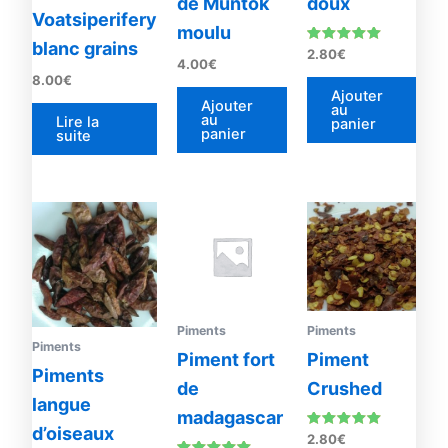
de Muntok
doux
Voatsiperifery
moulu
blanc grains
Note
2.80
€
4.00
€
5.00
sur 5
8.00
€
Ajouter
Ajouter
au
au
Lire la
panier
panier
suite
Piments
Piments
Piments
Piment fort
Piment
Piments
de
Crushed
langue
madagascar
d’oiseaux
Note
2.80
€