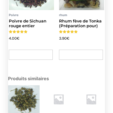
Poivre
rhum
Poivre de Sichuan
Rhum fève de Tonka
rouge entier
(Préparation pour)
Note
Note
4.00
€
3.90
€
4.67
5.00
sur 5
sur 5
Ajouter Au Panier
Ajouter Au Panier
Produits similaires