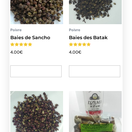
Poivre
Poivre
Baies de Sancho
Baies des Batak
Note
Note
4.00
€
4.00
€
4.75
4.50
sur 5
sur 5
Ajouter Au Panier
Ajouter Au Panier