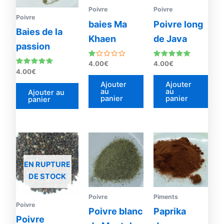
Poivre
Poivre
Poivre
baies Ma
Poivre long
Baies de la
Khaen
de Java
passion
Note
Note
4.00
€
4.00
€
1.00
5.00
Note
4.00
€
sur
sur 5
5.00
5
sur 5
Ajouter
Ajouter
au
au
Ajouter au
panier
panier
panier
EN RUPTURE
DE STOCK
Poivre
Piments
Poivre
Poivre blanc
Paprika
Poivre