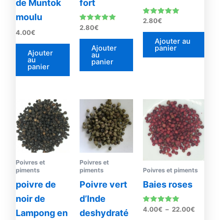
de Muntok
fort
moulu
Note
2.80
€
5.00
Note
2.80
€
sur 5
4.00
€
5.00
sur 5
Ajouter au
Ajouter
panier
Ajouter
au
au
panier
panier
Plage
Plage
Ce
Ce
de
de
produit
prod
prix :
prix :
4.00€
a
4.00€
a
à
à
plusieurs
plus
18.00€
22.00€
variations.
vari
Poivres et
Poivres et
Les
Les
Poivres et piments
piments
piments
options
opti
Baies roses
poivre de
Poivre vert
peuvent
peu
noir de
d’Inde
être
être
Note
4.00
€
–
22.00
€
choisies
choi
Lampong en
deshydraté
4.83
sur 5