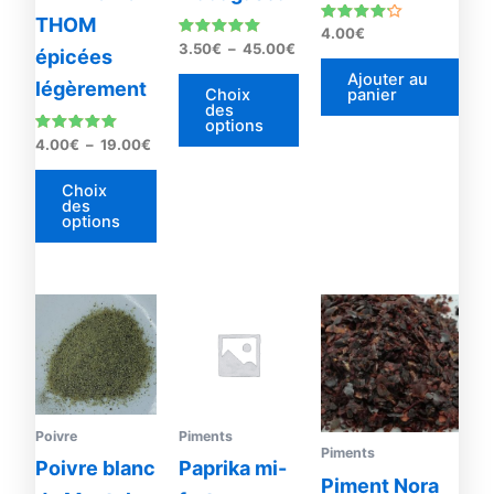
choisies
choisies
THOM
sur
sur
Note
4.00
€
4.00
Note
3.50
€
–
45.00
€
épicées
la
la
sur 5
4.90
sur 5
Ajouter au
page
page
légèrement
Choix
panier
des
du
du
options
produit
produit
Note
4.00
€
–
19.00
€
5.00
sur 5
Choix
des
options
Poivre
Piments
Piments
Poivre blanc
Paprika mi-
Piment Nora