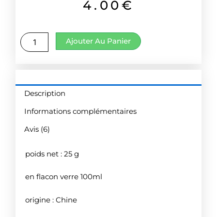
sur
4.00
€
notations
client
quantité
Ajouter Au Panier
de
Poivre
de
Sichuan
rouge
Description
entier
Informations complémentaires
Avis (6)
poids net : 25 g
en flacon verre 100ml
origine : Chine