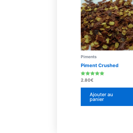
Piments
Piment Crushed
Note
2.80
€
5.00
sur 5
Ajouter au
panier