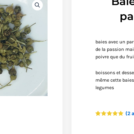
Baie
pa
baies avec un par
de la passion mai
poivre que du frui
boissons et desse
même cette baies 
legumes
(
2
a
Noté
2
5.00
sur 5
basé sur