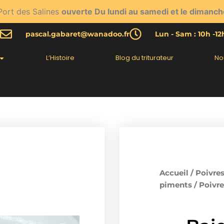
Port des Salines
ouverte Du lundi au samedi et le dimanch
pascal.gabaret@wanadoo.fr
Lun - Sam : 10h -1
L’Histoire
Blog du triturateur
No
Accueil
/
Poivres
piments
/
Poivre