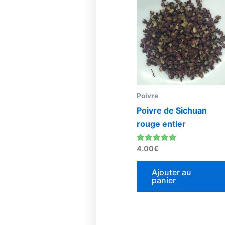
Poivre
Poivre de Sichuan
rouge entier
Note
4.00
€
4.67
sur 5
Ajouter au
panier