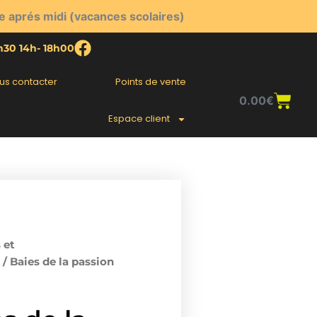
e aprés midi (vacances scolaires)
2h30 14h- 18h00
us contacter
Points de vente
Pani
0.00
€
Espace client
 et
/ Baies de la passion