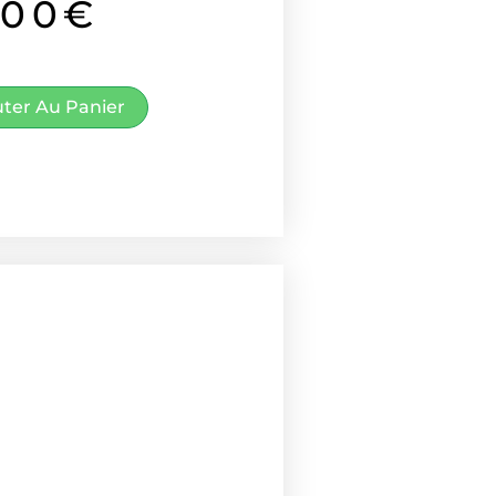
.00
€
uter Au Panier