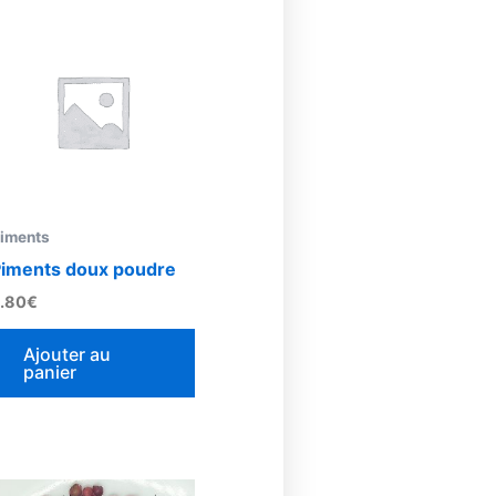
iments
iments doux poudre
.80
€
Ajouter au
panier
Plage
Ce