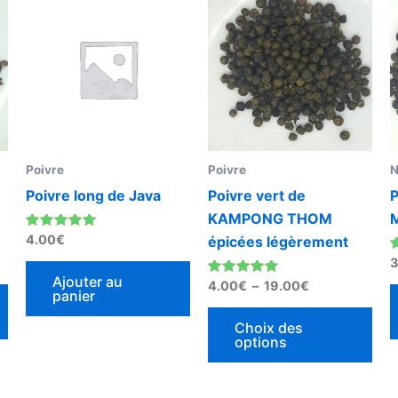
de
pro
prix :
4.00€
a
à
plu
19.00€
vari
Les
opt
peu
Poivre
Poivre
N
êtr
Poivre long de Java
Poivre vert de
P
cho
KAMPONG THOM
sur
Note
4.00
€
épicées légèrement
la
5.00
sur 5
N
3
pag
4
Ajouter au
Note
4.00
€
–
19.00
€
panier
du
5.00
sur 5
pro
Choix des
options