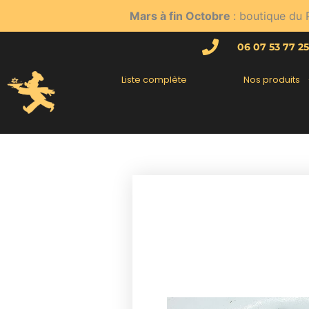
Aller
Mars à fin Octobre
: boutique du 
au
contenu
06 07 53 77 25
Liste complète
Nos produits