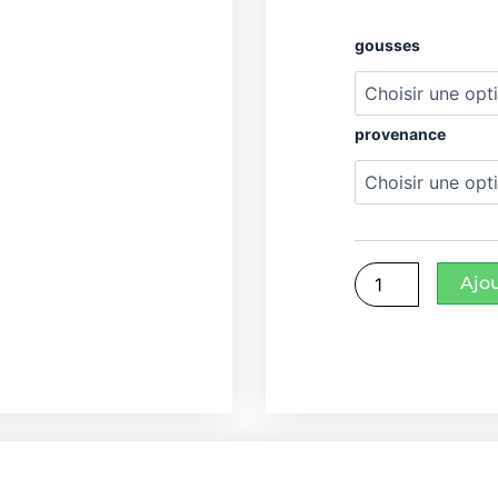
quantité
gousses
de
Vanille
Pompona
provenance
Ajo