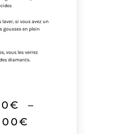
ucides
 laver, si vous avez un
s gousses en plein
es, vous les verrez
 des diamants.
Plage
00
€
–
de
.00
€