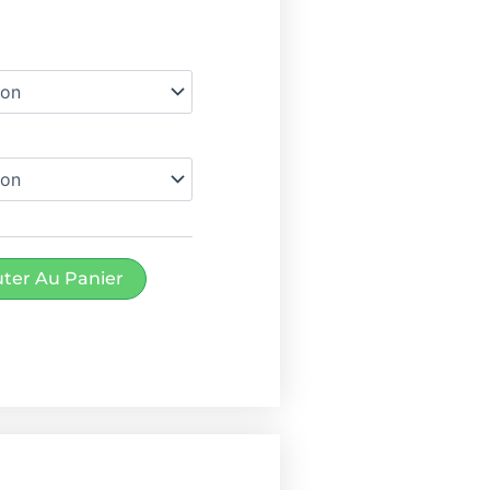
prix :
10.00€
à
12.00€
uter Au Panier