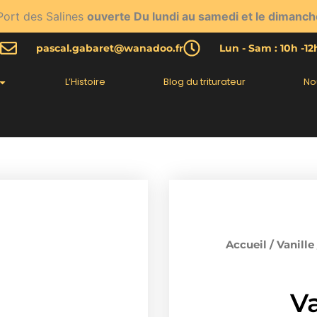
Port des Salines
ouverte Du lundi au samedi et le dimanch
pascal.gabaret@wanadoo.fr
Lun - Sam : 10h -1
L’Histoire
Blog du triturateur
No
Accueil
/
Vanille
Va