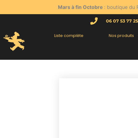
Aller
Mars à fin Octobre
: boutique du 
au
contenu
06 07 53 77 25
Liste complète
Nos produits