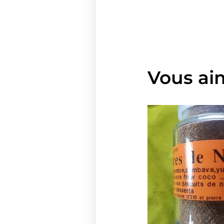
Vous ai
Plag
de
prix :
2.90
à
39.0