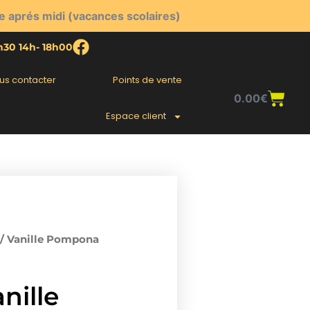
e aprés midi (vacances scolaires)
2h30 14h- 18h00
us contacter
Points de vente
Pani
0.00
€
Espace client
/ Vanille Pompona
nille