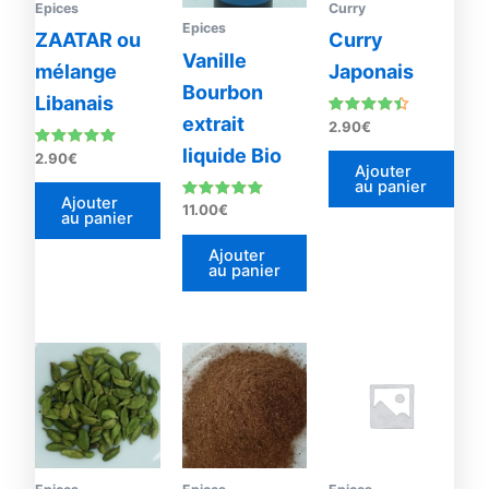
Epices
Curry
Epices
ZAATAR ou
Curry
Vanille
mélange
Japonais
Bourbon
Libanais
extrait
Note
2.90
€
4.25
sur 5
liquide Bio
Note
2.90
€
4.90
Ajouter
sur 5
au panier
Ajouter
Note
11.00
€
au panier
4.93
sur 5
Ajouter
au panier