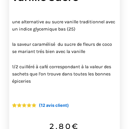
une alternative au sucre vanille traditionnel avec
un indice glycemique bas (25)
la saveur caramélisé du sucre de fleurs de coco
se mariant trés bien avec la vanille
1/2 cuilléré à café correspondant à la valeur des
sachets que l’on trouve dans toutes les bonnes
épiceries
(
12
avis client)
Noté
12
5.00
sur 5
basé sur
notations
2.80
€
client