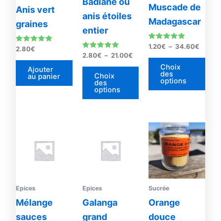
Badiane ou
Muscade de
Anis vert
peuvent
peu
anis étoiles
Madagascar
être
être
graines
entier
choisies
choi
sur
sur
Note
1.20
€
–
34.60
€
Note
2.80
€
5.00
5.00
Note
2.80
€
–
21.00
€
la
la
sur 5
sur 5
5.00
Choix
sur 5
page
pag
Ajouter
des
Choix
au panier
du
options
du
des
options
produit
prod
Epices
Epices
Sucrée
Mélange
Galanga
Orange
sauces
grand
douce