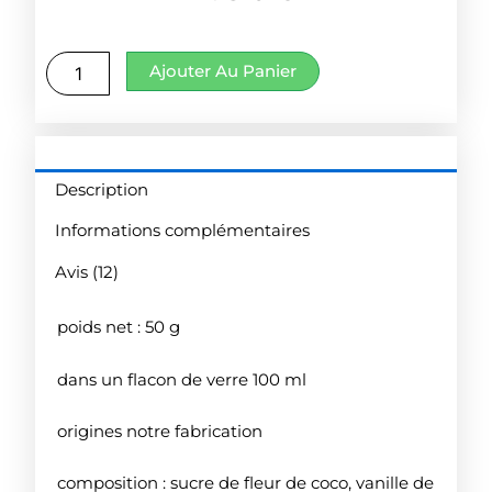
quantité
Ajouter Au Panier
de
fleur
de
coco
vanille
Description
sucre
Informations complémentaires
Avis (12)
poids net : 50 g
dans un flacon de verre 100 ml
origines notre fabrication
composition : sucre de fleur de coco, vanille de