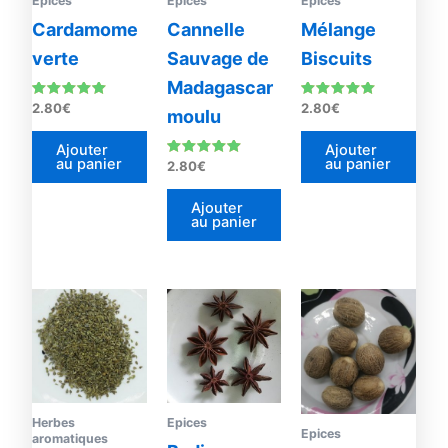
Epices
Epices
Epices
Cardamome
Cannelle
Mélange
verte
Sauvage de
Biscuits
Madagascar
Note
Note
2.80
€
2.80
€
moulu
5.00
5.00
sur 5
sur 5
Ajouter
Ajouter
au panier
au panier
Note
2.80
€
5.00
sur 5
Ajouter
au panier
Plage
Plage
Ce
Ce
de
de
produit
prod
prix :
prix :
2.80€
a
1.20€
a
à
à
plusieurs
plus
21.00€
34.60
variations.
vari
Les
Les
Herbes
Epices
Epices
aromatiques
options
opti