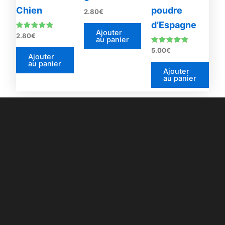
Chien
poudre
2.80
€
d’Espagne
Ajouter
Note
2.80
€
au panier
4.67
sur 5
Note
5.00
€
4.71
Ajouter
sur 5
au panier
Ajouter
au panier