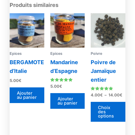
Produits similaires
Plage
Ce
de
prod
prix :
4.00€
a
à
plus
14.00
vari
Les
Epices
Epices
Poivre
opti
BERGAMOTE
Mandarine
Poivre de
peu
d’Italie
d’Espagne
Jamaïque
être
entier
5.00
€
choi
Note
5.00
€
sur
5.00
Ajouter
sur 5
Note
4.00
€
–
14.00
€
la
au panier
4.67
Ajouter
sur 5
au panier
pag
Choix
du
des
options
prod