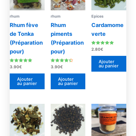
rhum
rhum
Epices
Rhum fève
Rhum
Cardamome
de Tonka
piments
verte
(Préparation
(Préparation
Note
2.80
€
pour)
pour)
5.00
sur 5
Ajouter
au panier
Note
Note
3.90
€
3.90
€
5.00
4.18
sur 5
sur 5
Ajouter
Ajouter
au panier
au panier