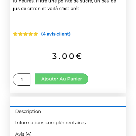
10 heures. Filtré une pointe de sucre, un peu de
jus de citron et voilà c’est prêt
(
4
avis client)
Noté
4
5.00
sur 5
basé sur
notations
3.00
€
client
quantité
Ajouter Au Panier
de
Fleurs
d'hibiscus
Description
Informations complémentaires
Avis (4)