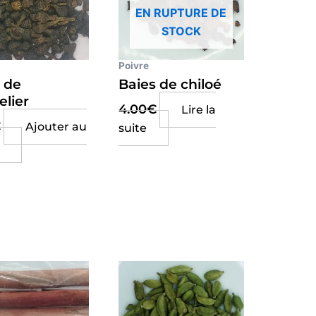
EN RUPTURE DE
STOCK
Poivre
 de
Baies de chiloé
lier
4.00
€
Lire la
€
Ajouter au
suite