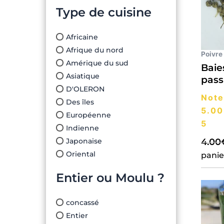
Type de cuisine
Africaine
Afrique du nord
Poivre
Amérique du sud
Baie
Asiatique
pass
D'OLERON
Note
Des îles
5.00
Européenne
5
Indienne
4.00
Japonaise
Oriental
panie
Entier ou Moulu ?
concassé
Entier