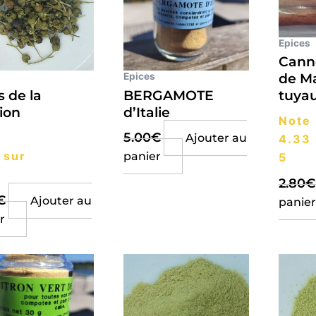
Epices
Cann
Epices
de M
s de la
BERGAMOTE
tuya
ion
d’Italie
Note
5.00
€
Ajouter au
4.33
sur
panier
5
2.80
€
€
Ajouter au
panier
r