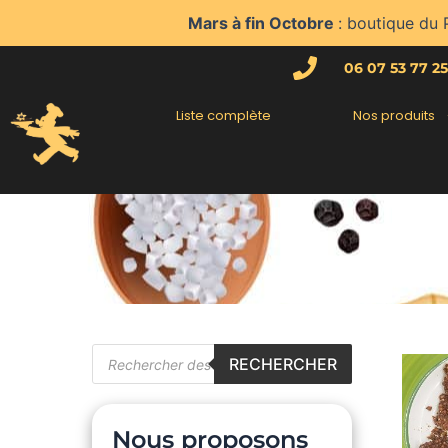
Aller
Mars à fin Octobre
: boutique du 
au
contenu
06 07 53 77 25
Liste complète
Nos produits
Recherche
RECHERCHER
de
produits
Nous proposons