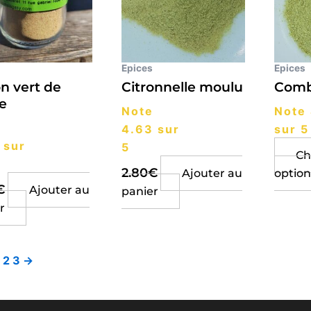
Epices
Epices
on vert de
Citronnelle moulu
Com
e
Note
Note
4.63
sur
sur 5
sur
5
Ch
2.80
€
Ajouter au
option
€
Ajouter au
panier
r
2
3
→