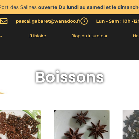
Port des Salines
ouverte Du lundi au samedi et le dimanch
pascal.gabaret@wanadoo.fr
Lun - Sam : 10h -1
L’Histoire
Blog du triturateur
No
Boissons
Plage
Plage
Ce
Ce
de
de
produit
produit
prix :
prix :
a
a
4.00€
2.80€
plusieurs
plusieurs
à
à