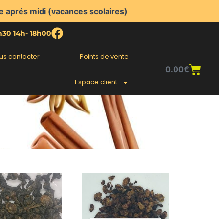
e aprés midi (vacances scolaires)
2h30 14h- 18h00
us contacter
Points de vente
Pani
0.00
€
Espace client