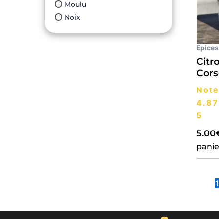
Moulu
Noix
Epices
Citr
Cors
Note
4.87
5
5.00
panie
1