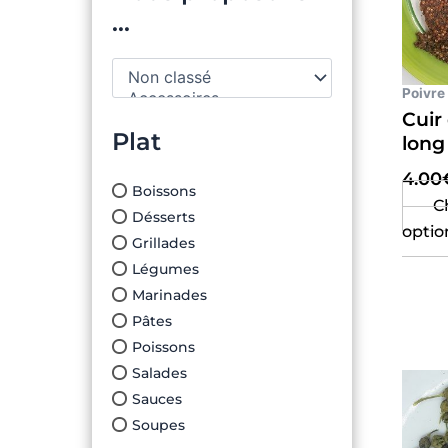
...
Poivre
Cuir
Plat
long
4.00
Boissons
C
Désserts
optio
Grillades
Légumes
Marinades
Pâtes
Poissons
Salades
Sauces
Soupes