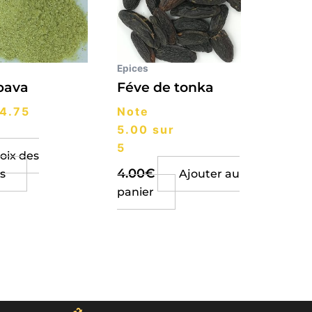
variations.
Les
options
peuvent
Epices
être
bava
Féve de tonka
choisies
4.75
Note
sur
5.00
sur
la
5
oix des
page
4.00
€
s
Ajouter au
du
panier
produit