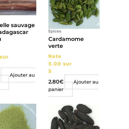
elle sauvage
Epices
adagascar
Cardamome
u
verte
Note
sur
5.00
sur
5
Ajouter au
2.80
€
Ajouter au
panier
Ce
produit
a
plusieurs