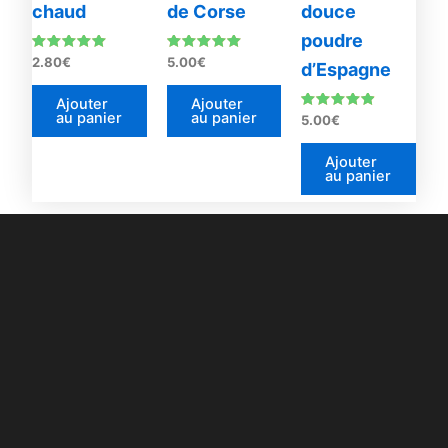
chaud
de Corse
douce
poudre
Note
Note
2.80
€
5.00
€
d’Espagne
5.00
4.87
sur 5
sur 5
Ajouter
Ajouter
au panier
au panier
Note
5.00
€
4.71
sur 5
Ajouter
au panier