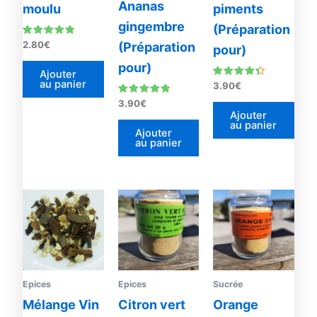
Ananas
moulu
piments
gingembre
(Préparation
Note
2.80
€
(Préparation
pour)
4.63
sur 5
pour)
Ajouter
au panier
Note
3.90
€
4.18
sur 5
Note
3.90
€
4.67
Ajouter
sur 5
au panier
Ajouter
au panier
Epices
Epices
Sucrée
Mélange Vin
Citron vert
Orange