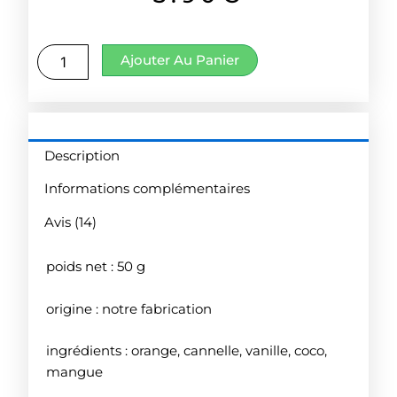
client
quantité
Ajouter Au Panier
de
Rhum
Mangue
coco
(Préparation
Description
pour)
Informations complémentaires
Avis (14)
poids net : 50 g
origine : notre fabrication
ingrédients : orange, cannelle, vanille, coco,
mangue