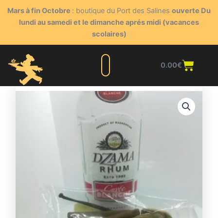
Aller
Mars à fin Octobre
: boutique du Port des Salines
ouverte Du
au
lundi au samedi et le dimanche aprés midi (vacances
contenu
scolaires)
Panie
0.00
€
Liste complète
Nos produits
Blog du triturateur
Nous contacter
Points de vente
Espace client