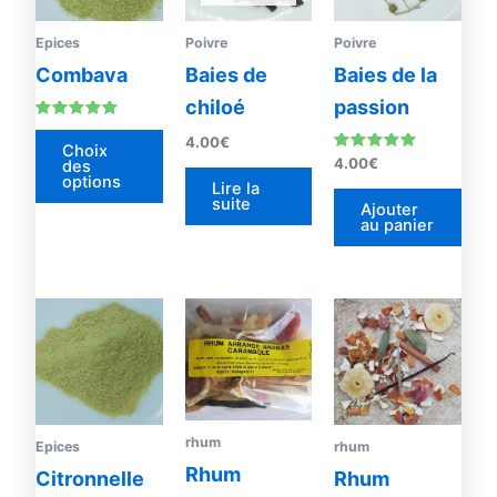
variations.
Les
Epices
Poivre
Poivre
options
Combava
Baies de
Baies de la
peuvent
chiloé
passion
être
Note
4.00
€
4.75
choisies
Choix
sur 5
Note
4.00
€
des
sur
5.00
options
Lire la
sur 5
la
suite
Ajouter
au panier
page
du
produit
rhum
Epices
rhum
Rhum
Citronnelle
Rhum