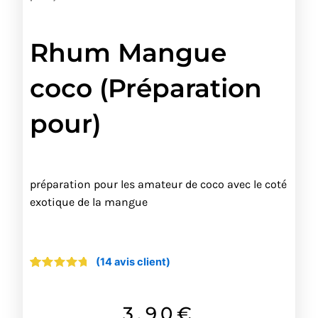
Rhum Mangue
coco (Préparation
pour)
préparation pour les amateur de coco avec le coté
exotique de la mangue
(
14
avis client)
Noté
14
4.50
sur
5 basé
sur
3.90
€
notations