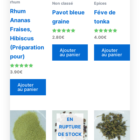
rhum
Non classé
Epices
Rhum
Pavot bleue
Féve de
Ananas
graine
tonka
Fraises,
Note
Note
2.80
€
4.00
€
Hibiscus
5.00
5.00
sur 5
sur 5
(Préparation
Ajouter
Ajouter
au panier
au panier
pour)
Note
3.90
€
5.00
sur 5
Ajouter
au panier
Ce
EN
produit
RUPTURE
a
DE STOCK
plusieurs