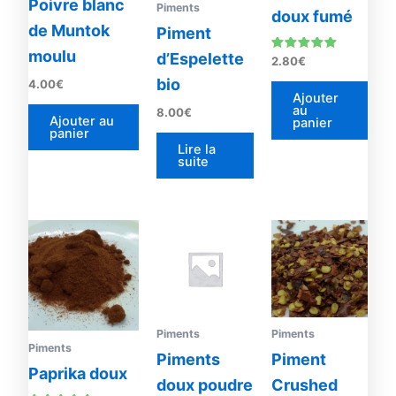
Poivre blanc
Piments
doux fumé
de Muntok
Piment
moulu
d’Espelette
Note
2.80
€
4.92
sur 5
bio
4.00
€
Ajouter
au
8.00
€
Ajouter au
panier
panier
Lire la
suite
Piments
Piments
Piments
Piments
Piment
Paprika doux
doux poudre
Crushed