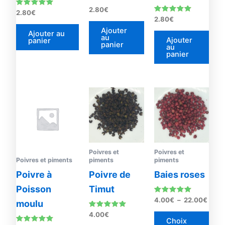
2.80
€
Note
2.80
€
5.00
Note
2.80
€
sur 5
5.00
Ajouter
sur 5
Ajouter au
au
Ajouter
panier
panier
au
panier
Plag
Ce
de
prod
prix :
4.00
a
à
plus
22.0
vari
Poivres et
Poivres et
Les
Poivres et piments
piments
piments
opti
Poivre à
Poivre de
Baies roses
peu
Poisson
Timut
être
Note
4.00
€
–
22.00
€
choi
moulu
4.83
sur 5
sur
Note
4.00
€
4.85
Choix