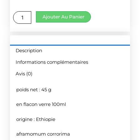
quantité
Ajouter Au Panier
de
Poivre
de
Maniguette
Description
Informations complémentaires
Avis (0)
poids net : 45 g
en flacon verre 100ml
origine : Ethiopie
aframomum corrorima