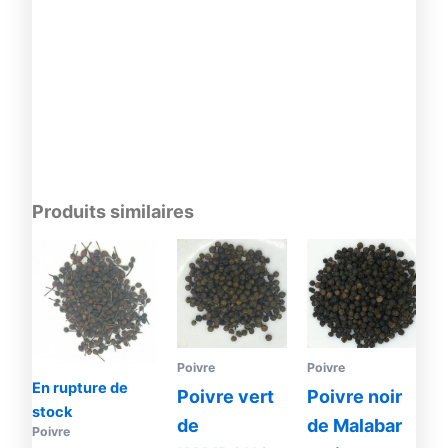
Produits similaires
Plage
Ce
de
produit
prix :
4.00€
a
à
plusieurs
19.00€
variations.
Poivre
Poivre
Les
En rupture de
options
Poivre vert
Poivre noir
stock
peuvent
de
de Malabar
Poivre
être