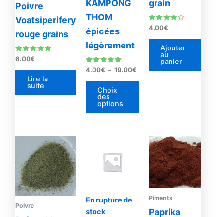
KAMPONG
grain
Poivre
choisies
THOM
Voatsiperifery
sur
Note
4.00
€
épicées
la
rouge grains
4.00
sur 5
page
légèrement
Ajouter
au
du
Note
6.00
€
panier
5.00
produit
Note
sur 5
4.00
€
–
19.00
€
5.00
Lire la
sur 5
suite
Choix
des
options
Piments
En rupture de
Poivre
Paprika
stock