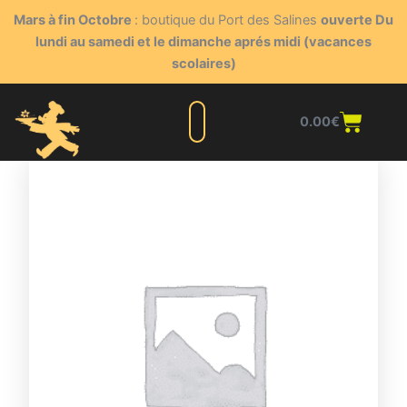
Aller
Mars à fin Octobre
: boutique du Port des Salines
ouverte Du
au
lundi au samedi et le dimanche aprés midi (vacances
contenu
scolaires)
Panie
0.00
€
Liste complète
Nos produits
Blog du triturateur
Nous contacter
Points de vente
Espace client