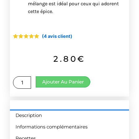
mélange est idéal pour ceux qui adorent
cette épice.
(
4
avis client)
Noté
4
5.00
sur 5
basé sur
notations
2.80
€
client
quantité
Ajouter Au Panier
de
Mélange
Tarte
aux
pommes
Description
Informations complémentaires
Recettes