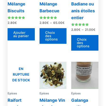
options
opti
Mélange
Mélange
Badiane ou
peuvent
peu
Biscuits
Barbecue
anis étoiles
être
être
entier
choisies
choi
Note
Note
2.80
€
2.80
€
–
65.00
€
sur
sur
5.00
4.93
sur 5
sur 5
Note
2.80
€
–
21.00
€
la
la
5.00
Ajouter
Choix
sur 5
au panier
des
page
pag
options
Choix
du
du
des
options
produit
prod
EN
RUPTURE
DE STOCK
Epices
Epices
Epices
Raifort
Mélange Vin
Galanga