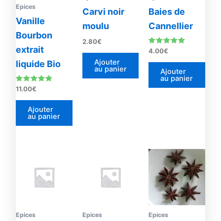
Epices
Carvi noir
Baies de
Vanille
moulu
Cannellier
Bourbon
2.80
€
extrait
Note
4.00
€
5.00
Ajouter
sur 5
liquide Bio
au panier
Ajouter
au panier
Note
11.00
€
4.93
sur 5
Ajouter
au panier
Plage
Plage
Ce
Ce
de
de
produit
prod
prix :
prix :
2.80€
a
2.80€
a
à
à
plusieurs
plus
65.00€
21.00€
variations.
vari
Les
Les
Epices
Epices
Epices