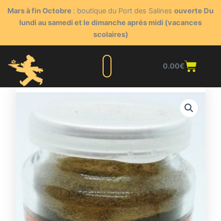
Aller
Mars à fin Octobre
: boutique du Port des Salines
ouverte Du
au
lundi au samedi et le dimanche aprés midi (vacances
contenu
scolaires)
Panie
0.00
€
Liste complète
Nos produits
Blog du triturateur
Nous contacter
Points de vente
Espace client