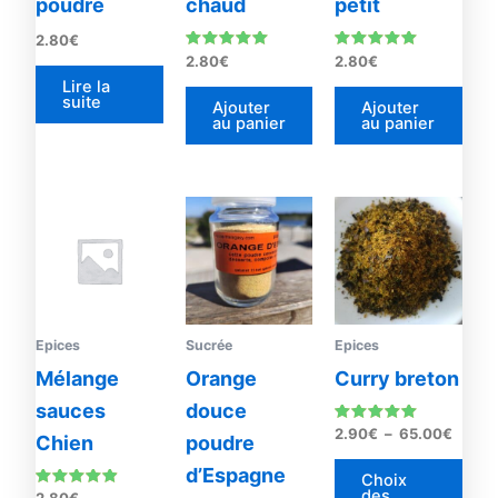
poudre
chaud
petit
2.80
€
Note
Note
2.80
€
2.80
€
5.00
5.00
Lire la
sur 5
sur 5
suite
Ajouter
Ajouter
au panier
au panier
Plage
Ce
de
prod
prix :
2.90€
a
à
plus
65.00
vari
Les
Epices
Sucrée
Epices
opti
Mélange
Orange
Curry breton
peu
sauces
douce
être
Note
2.90
€
–
65.00
€
Chien
poudre
4.90
choi
sur 5
d’Espagne
sur
Choix
des
Note