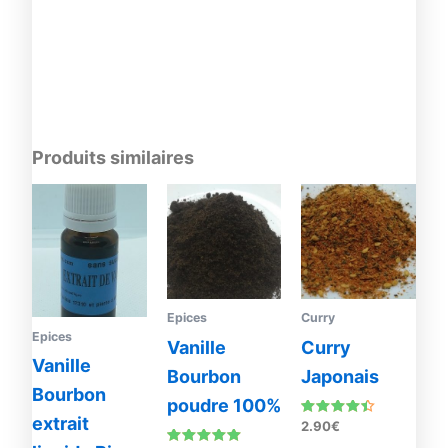
Produits similaires
Plage
Ce
de
produit
prix :
20.00€
a
à
plusieurs
125.00€
variations.
Les
Epices
Curry
Epices
options
Vanille
Curry
peuvent
Vanille
Bourbon
Japonais
être
Bourbon
poudre 100%
choisies
extrait
Note
2.90
€
sur
4.25
sur 5