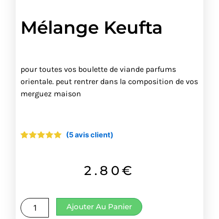
Mélange Keufta
pour toutes vos boulette de viande parfums
orientale. peut rentrer dans la composition de vos
merguez maison
(
5
avis client)
Noté
5
4.80
sur 5
basé
sur
2.80
€
notations
client
quantité
Ajouter Au Panier
de