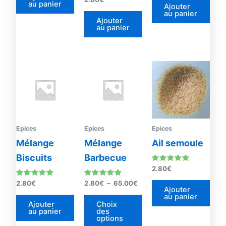
au panier
4.33
Ajouter
sur 5
au panier
Ajouter
au panier
Plage
Ce
de
produit
prix :
2.80€
a
à
plusieurs
65.00€
variations.
Les
Epices
Epices
Epices
options
Mélange
Mélange
Ail semoule
peuvent
Biscuits
Barbecue
être
Note
2.80
€
4.88
choisies
sur 5
Note
Note
2.80
€
2.80
€
–
65.00
€
sur
5.00
4.93
Ajouter
sur 5
sur 5
au panier
la
Ajouter
Choix
au panier
des
page
options
du