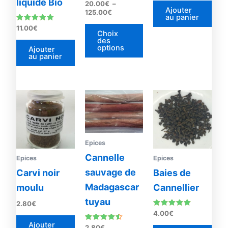
liquide Bio
Note
20.00
€
–
la
4.83
Ajouter
125.00
€
sur 5
au panier
page
Note
11.00
€
du
Choix
4.93
sur 5
des
produit
options
Ajouter
au panier
Epices
Cannelle
Epices
Epices
sauvage de
Carvi noir
Baies de
Madagascar
moulu
Cannellier
tuyau
2.80
€
Note
4.00
€
5.00
Ajouter
sur 5
Note
2.80
€