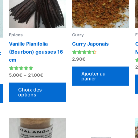
21.00€
variations.
Les
options
peuvent
Epices
Curry
E
être
Vanille Planifolia
Curry Japonais
C
choisies
(Bourbon) gousses 16
t
sur
Note
2.90
€
cm
la
4.25
sur 5
N
2
page
5
Ajouter au
Note
5.00
€
–
21.00
€
panier
du
4.91
sur 5
produit
Choix des
options
Ce
produit
a