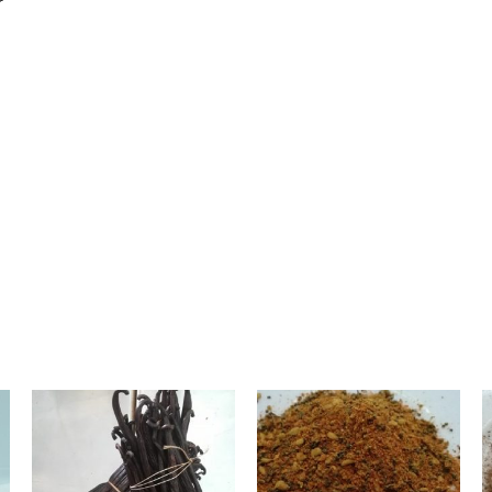
r
Plage
Ce
de
produit
prix :
5.00€
a
à
plusieurs