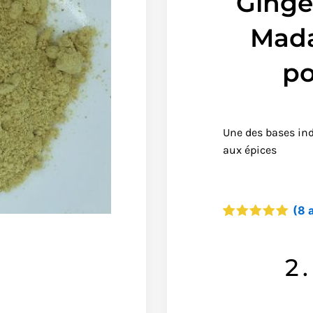
Ging
Mad
p
Une des bases ind
aux épices
(
8
a
Noté
8
4.88
sur 5
basé sur
2
notations
client