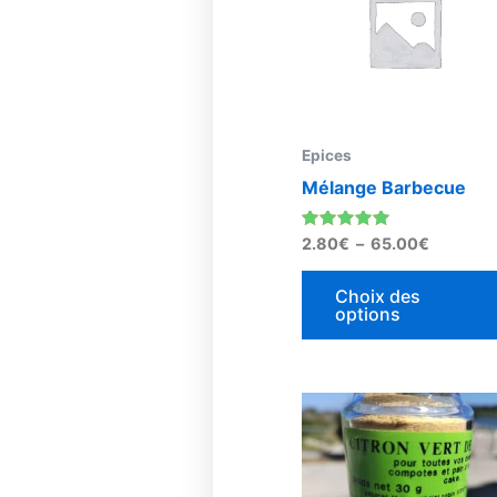
à
65.00€
Epices
Mélange Barbecue
Note
2.80
€
–
65.00
€
4.93
sur 5
Choix des
options