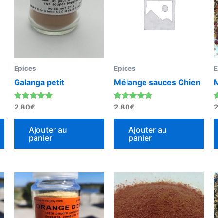
plusieurs
variations.
Les
options
peuvent
Epices
Epices
E
être
Galanga petit
Mélange sauces Chien
choisies
sur
Note
Note
N
2.80
€
2.80
€
2
la
5.00
4.67
4
sur 5
sur 5
page
Ajouter au
Ajouter au
panier
panier
du
produit