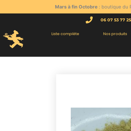
Aller
Mars à fin Octobre
: boutique du 
au
contenu
06 07 53 77 25
Liste complète
Nos produits