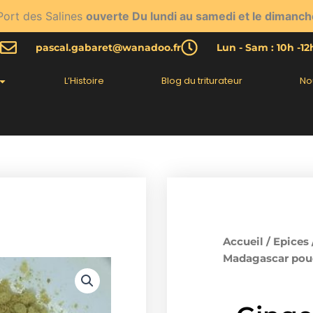
Port des Salines
ouverte Du lundi au samedi et le dimanch
pascal.gabaret@wanadoo.fr
Lun - Sam : 10h -1
L’Histoire
Blog du triturateur
No
Accueil
/
Epices
Madagascar pou