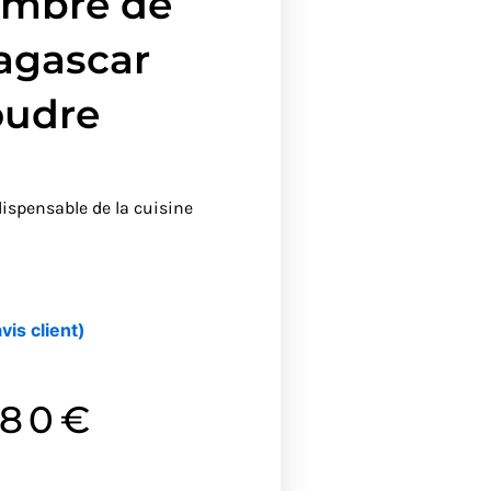
embre de
agascar
oudre
ispensable de la cuisine
vis client)
.80
€