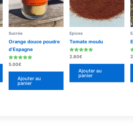
Sucrée
Epices
E
Orange douce poudre
Tomate moulu
E
d’Espagne
Note
N
2.80
€
2
4.75
4
Note
sur 5
5.00
€
4.71
Ajouter au
sur 5
panier
Ajouter au
panier