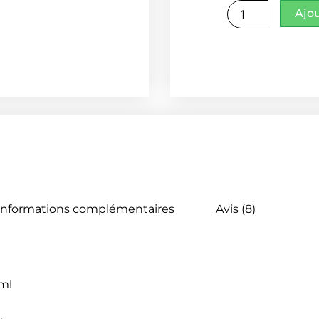
quantité
Ajo
de
Gingembre
de
Madagascar
poudre
Informations complémentaires
Avis (8)
0ml