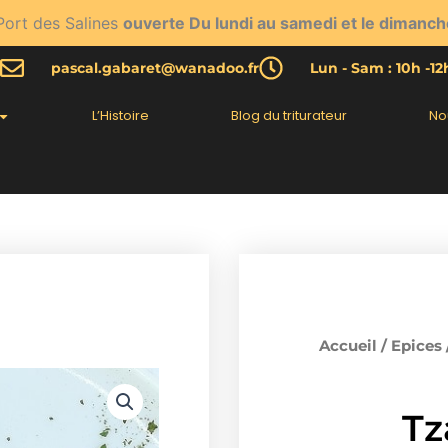
Port des Salines
ouverte Du lundi au samedi et le dimanch
pascal.gabaret@wanadoo.fr
Lun - Sam : 10h -1
L’Histoire
Blog du triturateur
No
Accueil
/
Epices
Tz