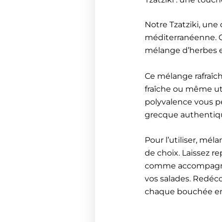
Notre Tzatziki, une 
méditerranéenne. Co
mélange d’herbes et
Ce mélange rafraîch
fraîche ou même ut
polyvalence vous p
grecque authentiqu
Pour l’utiliser, mé
de choix. Laissez r
comme accompagneme
vos salades. Redéco
chaque bouchée en 