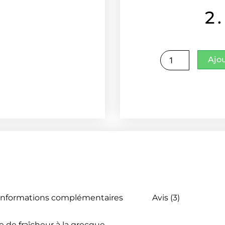
sur 5
2
basé
sur
notations
client
quantité
Ajo
de
Tzatziki
Informations complémentaires
Avis (3)
e de fraîcheur à la grecque