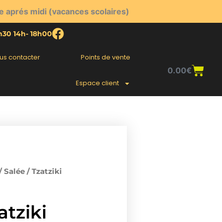
e aprés midi (vacances scolaires)
2h30 14h- 18h00
us contacter
Points de vente
Pani
0.00
€
Espace client
/
Salée
/ Tzatziki
atziki