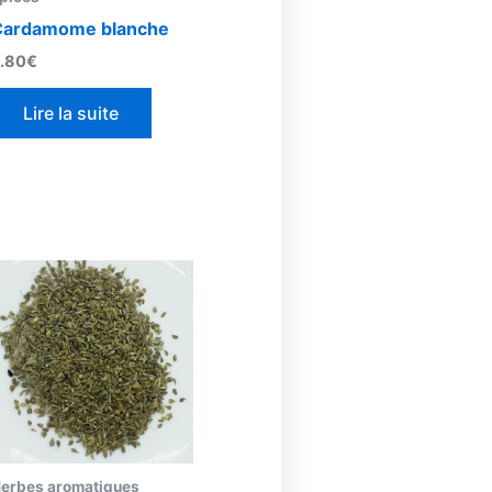
Cardamome blanche
.80
€
Lire la suite
duit
sieurs
ations.
ions
vent
erbes aromatiques