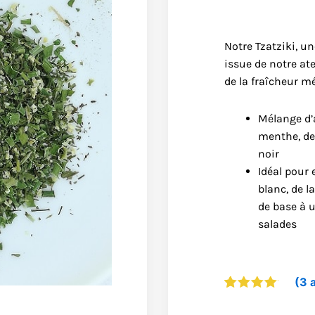
Notre Tzatziki, un
issue de notre ate
de la fraîcheur m
Mélange d’a
menthe, de 
noir
Idéal pour
blanc, de l
de base à 
salades
(
3
a
Noté
3
4.00