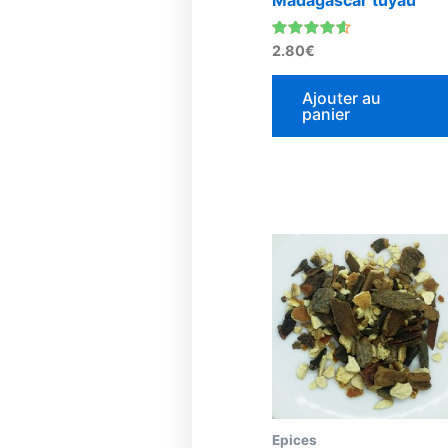
Madagascar tuyau
Note
2.80
€
4.33
sur 5
Ajouter au
panier
Epices