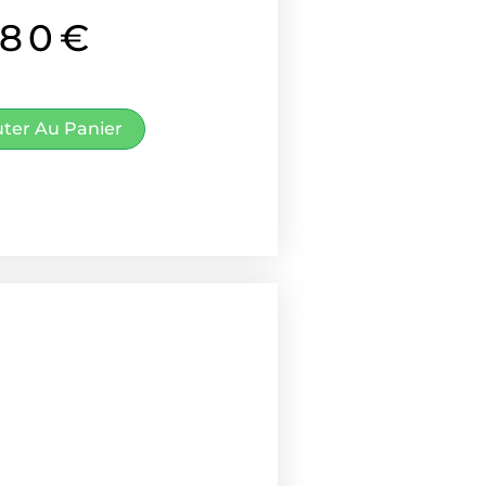
.80
€
uter Au Panier