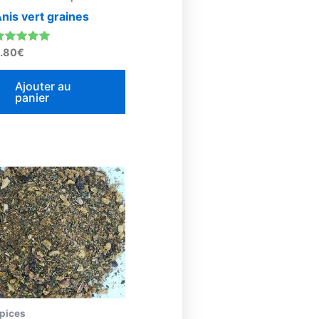
e
nis vert graines
isies
ote
.80
€
.00
sur 5
e
Ajouter au
panier
duit
pices