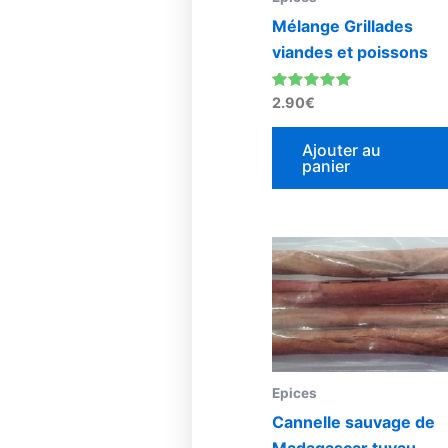
Mélange Grillades
viandes et poissons
Note
2.90
€
4.76
sur 5
Ajouter au
panier
Epices
Cannelle sauvage de