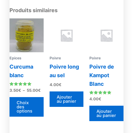
Produits similaires
Plage
Ce
de
produit
prix :
3.50€
a
à
plusieurs
55.00€
variations.
Les
Epices
Poivre
Poivre
options
Curcuma
Poivre long
Poivre de
peuvent
blanc
au sel
Kampot
être
Blanc
4.00
€
choisies
Note
3.50
€
–
55.00
€
sur
5.00
Ajouter
sur 5
Note
4.00
€
la
au panier
5.00
Choix
sur 5
des
page
options
Ajouter
du
au panier
produit