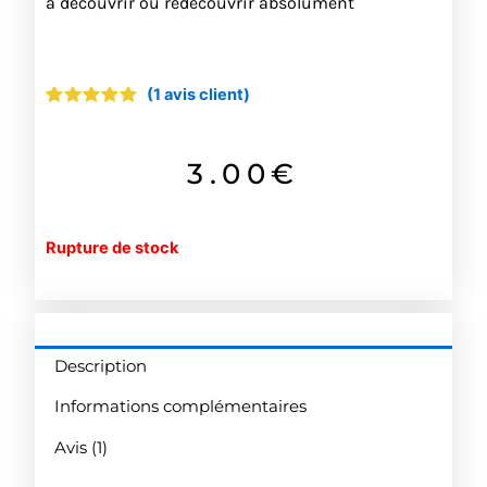
à découvrir ou redécouvrir absolument
(
1
avis client)
Noté
1
5.00
sur 5
basé sur
notation
3.00
€
client
Rupture de stock
Description
Informations complémentaires
Avis (1)