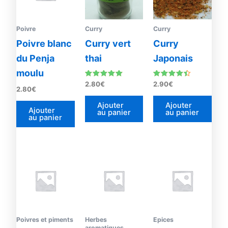
Poivre
Curry
Curry
Poivre blanc
Curry vert
Curry
du Penja
thai
Japonais
moulu
Note
Note
2.80
€
2.90
€
2.80
€
5.00
4.25
sur 5
sur 5
Ajouter
Ajouter
Ajouter
au panier
au panier
au panier
Poivres et piments
Herbes
Epices
aromatiques