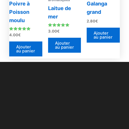
Poivre à
Galanga
Laitue de
Poisson
grand
mer
moulu
2.80
€
Note
3.00
€
Ajouter
5.00
Note
4.00
€
au panier
sur 5
5.00
sur 5
Ajouter
Ajouter
au panier
au panier