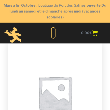
Aller
Mars à fin Octobre
: boutique du Port des Salines
ouverte Du
au
lundi au samedi et le dimanche aprés midi (vacances
contenu
scolaires)
Panie
0.00
€
Liste complète
Nos produits
Blog du triturateur
Nous contacter
Points de vente
Espace client