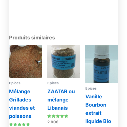
Produits similaires
Epices
Epices
Epices
Mélange
ZAATAR ou
Vanille
Grillades
mélange
Bourbon
viandes et
Libanais
extrait
poissons
liquide Bio
Note
2.90
€
4.90