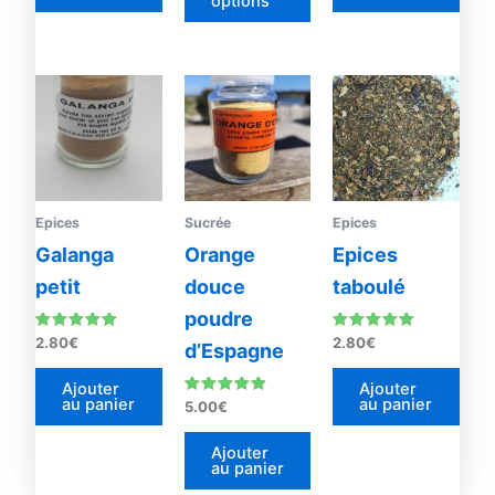
options
du
produit
Epices
Sucrée
Epices
Galanga
Orange
Epices
petit
douce
taboulé
poudre
Note
Note
2.80
€
2.80
€
d’Espagne
5.00
4.86
sur 5
sur 5
Ajouter
Ajouter
au panier
au panier
Note
5.00
€
4.71
sur 5
Ajouter
au panier