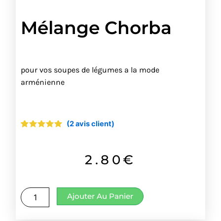
Mélange Chorba
pour vos soupes de légumes a la mode
arménienne
(
2
avis client)
Noté
2
5.00
sur 5
basé sur
notations
2.80
€
client
quantité
Ajouter Au Panier
de
Mélange