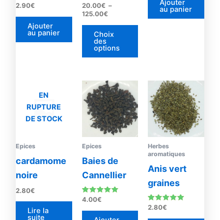
Ajouter
Note
Note
2.90
€
20.00
€
–
la
au panier
4.90
4.83
125.00
€
sur 5
sur 5
page
Ajouter
du
au panier
Choix
des
produit
options
EN
RUPTURE
DE STOCK
Epices
Epices
Herbes
aromatiques
cardamome
Baies de
Anis vert
noire
Cannellier
graines
2.80
€
Note
4.00
€
5.00
Note
2.80
€
Lire la
sur 5
5.00
suite
sur 5