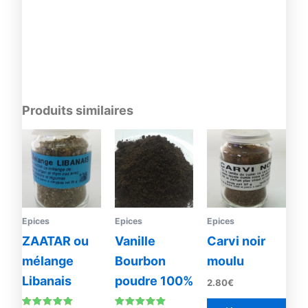
Produits similaires
Plage
Ce
de
produit
prix :
20.00€
a
à
plusieurs
125.00€
variations.
Les
Epices
Epices
Epices
options
ZAATAR ou
Vanille
Carvi noir
peuvent
mélange
Bourbon
moulu
être
Libanais
poudre 100%
2.80
€
choisies
sur