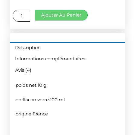
quantité
Ajouter Au Panier
de
Aneth
pointes
Description
Informations complémentaires
Avis (4)
poids net 10 g
en flacon verre 100 ml
origine France