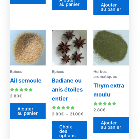
Ajouter
au panier
Ajouter
au panier
Plage
Ce
de
produit
prix :
2.80€
a
à
plusieurs
21.00€
variations.
Les
Epices
Epices
Herbes
aromatiques
options
Ail semoule
Badiane ou
Thym extra
peuvent
anis étoiles
être
moulu
Note
2.80
€
entier
4.88
choisies
sur 5
sur
Ajouter
Note
2.80
€
au panier
5.00
Note
2.80
€
–
21.00
€
la
sur 5
5.00
sur 5
page
Ajouter
Choix
au panier
du
des
options
produit