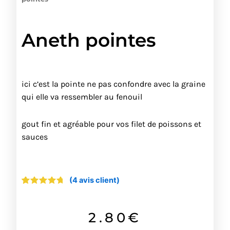
Aneth pointes
ici c’est la pointe ne pas confondre avec la graine
qui elle va ressembler au fenouil
gout fin et agréable pour vos filet de poissons et
sauces
(
4
avis client)
Noté
4
4.50
sur
5 basé
sur
2.80
€
notations
client