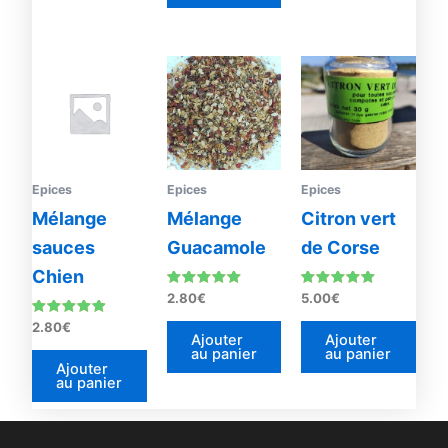
Epices
Epices
Epices
Mélange
Mélange
Citron vert
sauces
Guacamole
de Corse
Chien
Note
Note
2.80
€
5.00
€
4.92
4.87
sur 5
sur 5
Note
2.80
€
4.67
Ajouter
Ajouter
sur 5
au panier
au panier
Ajouter
au panier