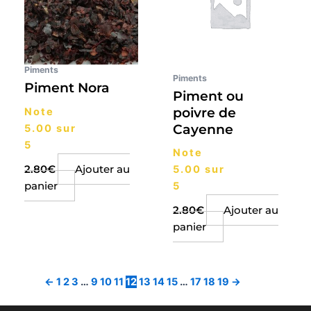
Piments
Piments
Piment Nora
Piment ou
poivre de
Note
Cayenne
5.00
sur
5
Note
2.80
€
Ajouter au
5.00
sur
panier
5
2.80
€
Ajouter au
panier
←
1
2
3
…
9
10
11
12
13
14
15
…
17
18
19
→