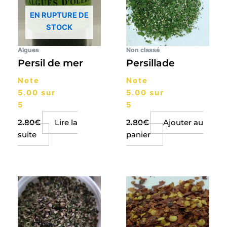
EN RUPTURE DE
STOCK
Algues
Non classé
Persil de mer
Persillade
Note
Note
5.00
sur
5.00
sur
5
5
2.80
€
Lire la
2.80
€
Ajouter au
suite
panier
Plage
Ce
de
produit
prix :
a
2.90€
plusieurs
à
29.00€
variations.