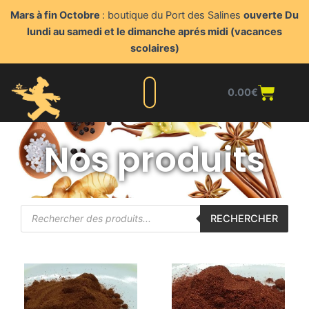
Aller
Mars à fin Octobre
: boutique du Port des Salines
ouverte Du
au
lundi au samedi et le dimanche aprés midi (vacances
contenu
scolaires)
Panie
0.00
€
Liste complète
Nos produits
Blog du triturateur
Nous contacter
Points de vente
Espace client
Nos produits
Recherche
RECHERCHER
de
produits