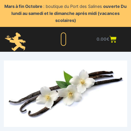
Aller
Mars à fin Octobre
: boutique du Port des Salines
ouverte Du
au
lundi au samedi et le dimanche aprés midi (vacances
contenu
scolaires)
Panie
0.00
€
Liste complète
Nos produits
Blog du triturateur
Nous contacter
Points de vente
Espace client