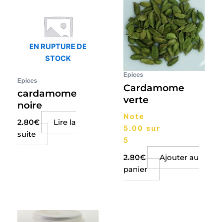
EN RUPTURE DE
STOCK
Epices
Epices
Cardamome
cardamome
verte
noire
Note
2.80
€
Lire la
5.00
sur
suite
5
2.80
€
Ajouter au
panier
Plage
Ce
de
produit