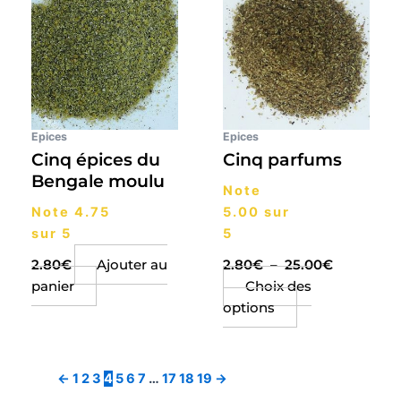
produit
prix :
a
2.80€
plusieurs
à
25.00€
variations.
Les
options
peuvent
Epices
Epices
être
Cinq épices du
Cinq parfums
choisies
Bengale moulu
Note
sur
Note
4.75
5.00
sur
la
sur 5
5
page
du
2.80
€
Ajouter au
2.80
€
–
25.00
€
produit
panier
Choix des
options
←
1
2
3
4
5
6
7
…
17
18
19
→