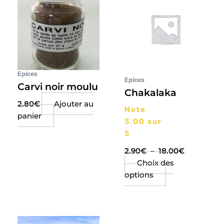
prix :
a
2.90€
plusieurs
à
18.00€
variations.
Les
options
peuvent
Epices
Epices
être
Carvi noir moulu
Chakalaka
choisies
2.80
€
Ajouter au
sur
Note
panier
la
5.00
sur
page
5
du
2.90
€
–
18.00
€
produit
Choix des
options
Plage
Ce
de