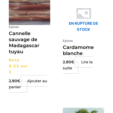
EN RUPTURE DE
Epices
STOCK
Cannelle
sauvage de
Epices
Madagascar
Cardamome
tuyau
blanche
Note
2.80
€
Lire la
4.33
sur
suite
5
2.80
€
Ajouter au
panier