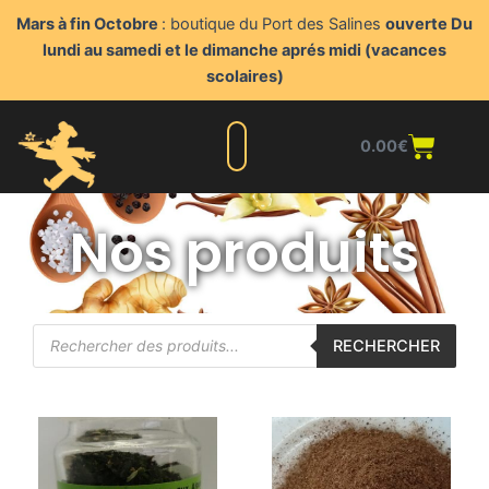
Aller
Mars à fin Octobre
: boutique du Port des Salines
ouverte Du
au
lundi au samedi et le dimanche aprés midi (vacances
contenu
scolaires)
Panie
0.00
€
Liste complète
Nos produits
Blog du triturateur
Nous contacter
Points de vente
Espace client
Nos produits
Recherche
RECHERCHER
de
produits