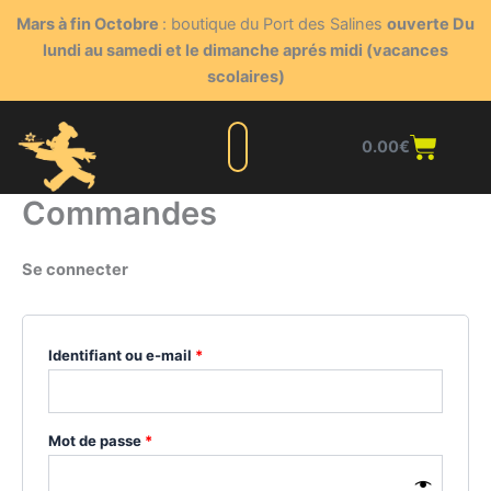
Aller
Obligatoire
Obligatoire
Obligatoire
Mars à fin Octobre
: boutique du Port des Salines
ouverte Du
au
lundi au samedi et le dimanche aprés midi (vacances
contenu
scolaires)
Panie
0.00
€
Commandes
Se connecter
Identifiant ou e-mail
*
Mot de passe
*