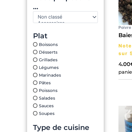
...
Poivre
Plat
Baie
Boissons
Not
Désserts
sur 
Grillades
4.00
Légumes
panie
Marinades
Pâtes
Poissons
Salades
Sauces
Soupes
Type de cuisine