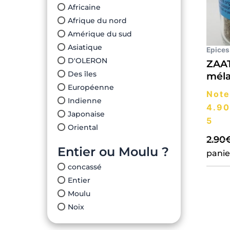
Africaine
Afrique du nord
Amérique du sud
Asiatique
Epices
D'OLERON
ZAA
Des îles
méla
Européenne
Note
Indienne
4.90
Japonaise
5
Oriental
2.90
Entier ou Moulu ?
panie
concassé
Entier
Moulu
Noix