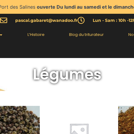
Port des Salines
ouverte Du lundi au samedi et le dimanch
pascal.gabaret@wanadoo.fr
Lun - Sam : 10h -1
L’Histoire
Blog du triturateur
No
Légumes
Plage
Ce
de
produit
prix :
a
2.90€
plusieurs
à