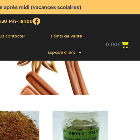
e aprés midi (vacances scolaires)
2h30 14h- 18h00
us contacter
Points de vente
Pani
0.00
€
Espace client