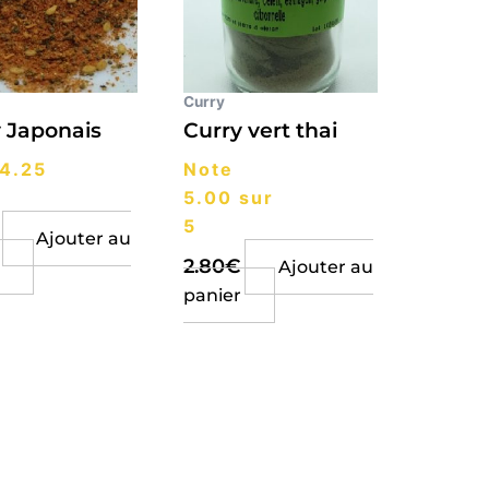
Curry
 Japonais
Curry vert thai
4.25
Note
5.00
sur
5
Ajouter au
2.80
€
Ajouter au
panier