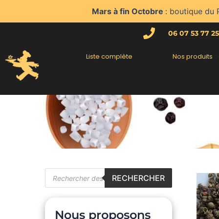
Aller
Mars à fin Octobre
: boutique du 
au
contenu
06 07 53 77 25
Liste complète
Nos produits
Recherche
RECHERCHER
de
produits
Nous proposons