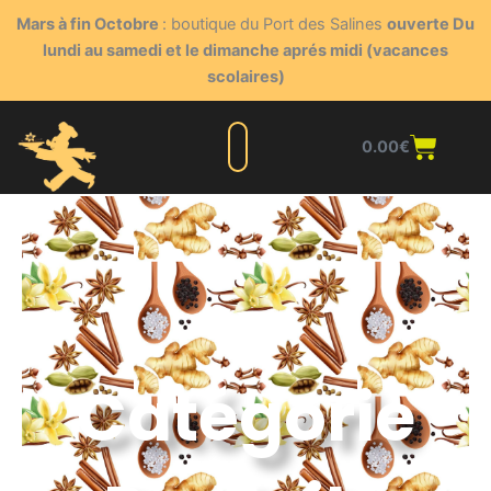
Aller
Mars à fin Octobre
: boutique du Port des Salines
ouverte Du
au
lundi au samedi et le dimanche aprés midi (vacances
contenu
scolaires)
Panie
0.00
€
Liste complète
Nos produits
Blog du triturateur
Nous contacter
Points de vente
Espace client
Catégorie Produits
Catégorie